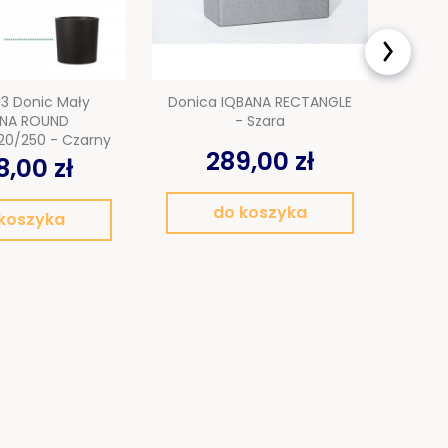
3 Donic Mały
Donica IQBANA RECTANGLE
Doni
ANA ROUND
- Szara
20/250 - Czarny
289,00 zł
,00 zł
do koszyka
koszyka