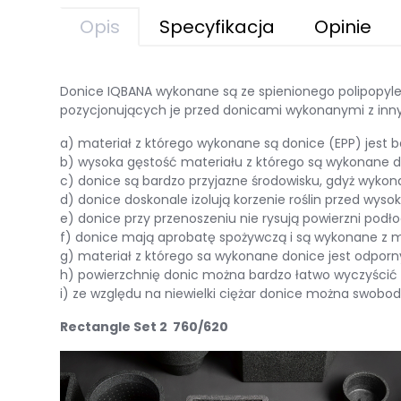
Opis
Specyfikacja
Opinie
Donice IQBANA wykonane są ze spienionego polipopyle
pozycjonujących je przed donicami wykonanymi z inny
a) materiał z którego wykonane są donice (EPP) jest 
b) wysoka gęstość materiału z którego są wykonane d
c) donice są bardzo przyjazne środowisku, gdyż wykon
d) donice doskonale izolują korzenie roślin przed wyso
e) donice przy przenoszeniu nie rysują powierzni podło
f) donice mają aprobatę spożywczą i są wykonane z m
g) materiał z którego sa wykonane donice jest odpor
h) powierzchnię donic można bardzo łatwo wyczyścić
i) ze względu na niewielki ciężar donice można swo
Rectangle Set 2 760/620