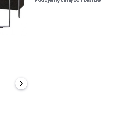
Podajemy cenę za 1 zestaw
Kostka brukowa
Sztuczna trawa
Taras wentylowany
Płyty na podjazd
Akcesoria ogrodowe
Meble ogrodowe
Baseny i Spa
Pellet sosnowy
drzewny
OUTLET