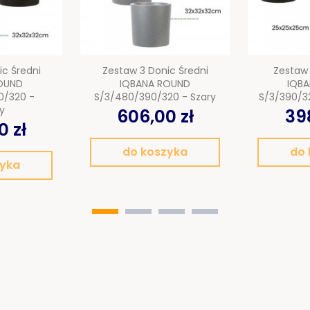
ic Średni
Zestaw 3 Donic Średni
Zestaw 
OUND
IQBANA ROUND
IQB
0/320 -
S/3/480/390/320 - Szary
S/3/390/3
y
606,00 zł
398
0 zł
do koszyka
do 
zyka