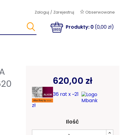
Obserwowane
Zaloguj
/
Zarejestruj
Produkty:
0
(0,00 zł)
NA
620,00 zł
620
36 rat x ~21
zł
Ilość