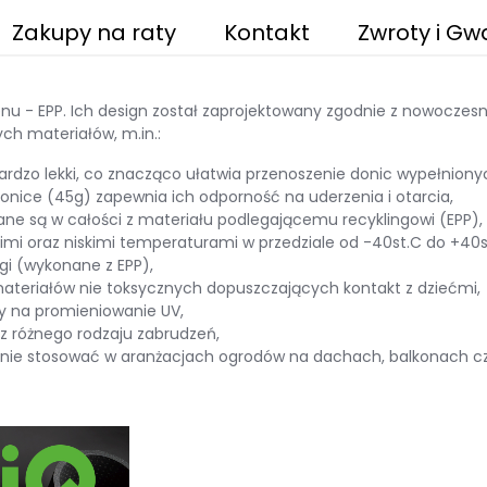
Zakupy na raty
Kontakt
Zwroty i Gw
nu - EPP. Ich design został zaprojektowany zgodnie z nowocze
ch materiałów, m.in.:
bardzo lekki, co znacząco ułatwia przenoszenie donic wypełnio
onice (45g) zapewnia ich odporność na uderzenia i otarcia,
ane są w całości z materiału podlegającemu recyklingowi (EPP),
kimi oraz niskimi temperaturami w przedziale od -40st.C do +40s
gi (wykonane z EPP),
ateriałów nie toksycznych dopuszczających kontakt z dziećmi,
ny na promieniowanie UV,
 z różnego rodzaju zabrudzeń,
bodnie stosować w aranżacjach ogrodów na dachach, balkonach 