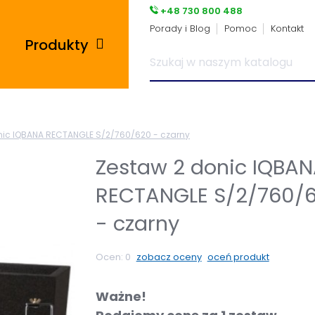
+48 730 800 488
Porady i Blog
Pomoc
Kontakt
Produkty
Posadzki przemysłowe
nic IQBANA RECTANGLE S/2/760/620 - czarny
i płytki pcv
Zestaw 2 donic IQBA
Płyty tarasowe
RECTANGLE S/2/760/
Płytki podłogowe
- czarny
Wsporniki tarasowe
Ocen:
0
zobacz oceny
oceń produkt
Panele winylowe
Ważne!