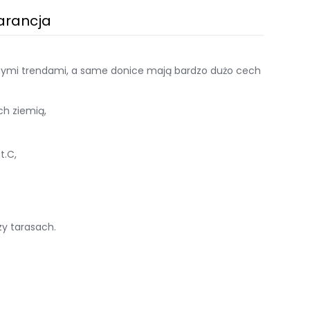
arancja
snymi trendami, a same donice mają bardzo dużo cech
nych ziemią,
t.C,
czy tarasach.