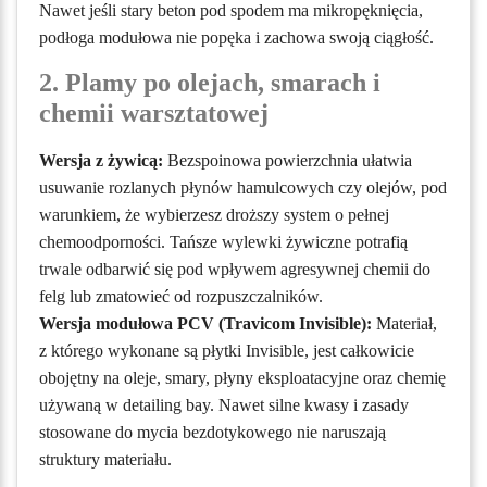
Nawet jeśli stary beton pod spodem ma mikropęknięcia,
podłoga modułowa nie popęka i zachowa swoją ciągłość.
2. Plamy po olejach, smarach i
chemii warsztatowej
Wersja z żywicą:
Bezspoinowa powierzchnia ułatwia
usuwanie rozlanych płynów hamulcowych czy olejów, pod
warunkiem, że wybierzesz droższy system o pełnej
chemoodporności. Tańsze wylewki żywiczne potrafią
trwale odbarwić się pod wpływem agresywnej chemii do
felg lub zmatowieć od rozpuszczalników.
Wersja modułowa PCV (Travicom Invisible):
Materiał,
z którego wykonane są płytki Invisible, jest całkowicie
obojętny na oleje, smary, płyny eksploatacyjne oraz chemię
używaną w detailing bay. Nawet silne kwasy i zasady
stosowane do mycia bezdotykowego nie naruszają
struktury materiału.