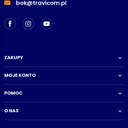
bok@travicom.pl
ZAKUPY

MOJE KONTO

POMOC

O NAS
