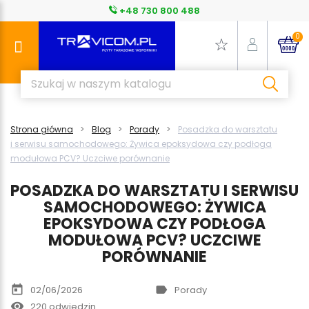
+48 730 800 488
0
Strona główna
Blog
Porady
Posadzka do warsztatu
i serwisu samochodowego: Żywica epoksydowa czy podłoga
modułowa PCV? Uczciwe porównanie
POSADZKA DO WARSZTATU I SERWISU
SAMOCHODOWEGO: ŻYWICA
EPOKSYDOWA CZY PODŁOGA
MODUŁOWA PCV? UCZCIWE
PORÓWNANIE
today
label
02/06/2026
Porady
remove_red_eye
220 odwiedzin