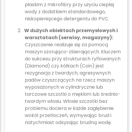
płaskim z mikrofibry przy użyciu ciepłej
wody z dodatkiem standardowego,
niskopieniącego detergentu do PVC.
2.
W dużych obiektach przemysłowych i
warsztatach (serwisy, magazyny):
Czyszczenie realizuje się za pomocą
maszyn szorująco-zbierających. Kluczem
do sukcesu przy strukturach ryflowanych
(Diamond) czy kółkach (Coin) jest
rezygnacja z twardych, agresywnych
padów czyszczących na rzecz maszyn
wyposażonych w cylindryczne lub
tarczowe szczotki o miękkim lub średnio-
twardym włosiu. Włosie szczotki bez
problemu dociera w każde zagłębienie
wokół przetłoczeń, wymywając brud i
natychmiast odsysając brudną wodę.