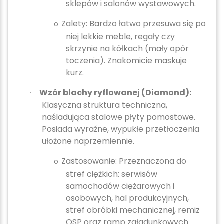
sklepów i salonów wystawowych.
Zalety:
Bardzo łatwo przesuwa się po
o
niej lekkie meble, regały czy
skrzynie na kółkach (mały opór
toczenia). Znakomicie maskuje
kurz.
Wzór blachy ryflowanej (Diamond):
·
Klasyczna struktura techniczna,
naśladująca stalowe płyty pomostowe.
Posiada wyraźne, wypukłe przetłoczenia
ułożone naprzemiennie.
Zastosowanie:
Przeznaczona do
o
stref ciężkich: serwisów
samochodów ciężarowych i
osobowych, hal produkcyjnych,
stref obróbki mechanicznej, remiz
OSP oraz ramp załadunkowych.