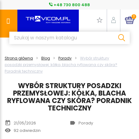
+48 730 800 488
0
Strona główna
Blog
Porady
Wybór struktury
posadzki przemysłowej: kółka, blacha ryflowana czy skóra?
Poradnik techniczny
WYBÓR STRUKTURY POSADZKI
PRZEMYSŁOWEJ: KÓŁKA, BLACHA
RYFLOWANA CZY SKÓRA? PORADNIK
TECHNICZNY
today
label
21/05/2026
Porady
remove_red_eye
92 odwiedzin