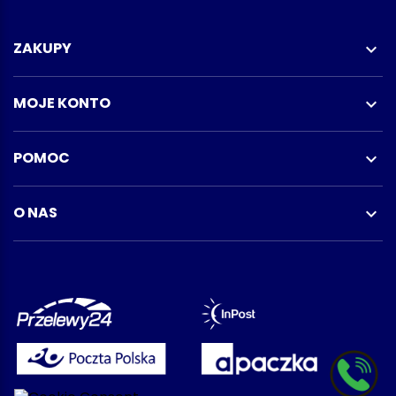
ZAKUPY

MOJE KONTO

POMOC

O NAS
