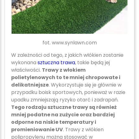
fot. www.synlawn.com
W zależności od tego, z jakich włókien zostanie
wykonana
sztuczna trawa
, takie będą jej
właściwości.
Trawy z włokiem
polietylenowych to te mniej chropowate i
delikatniejsze
. Wykorzystuje się je głównie w
przypadku boisk sportowych, ponieważ w razie
upadku zmniejszają ryzyko otarć i zadrapań.
Tego rodzaju sztuczne trawy są również
mniej podatne na zużycie oraz bardziej
odporne na niskie temperatury i
promieniowanie UV
. Trawy z włókien
polipropylenu można stosować w