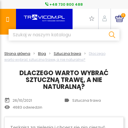
+48 730 800 488
0
Strona główna
Blog
Sztuczna trawa
Dlaczego
warto wybrać sztuczną trawę, a nie naturalną?
DLACZEGO WARTO WYBRAĆ
SZTUCZNĄ TRAWĘ, A NIE
NATURALNĄ?
today
label
26/10/2021
Sztuczna trawa
remove_red_eye
4683 odwiedzin
Tęsknisz za zielenią i chcesz się nią cieszyć