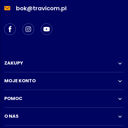
bok@travicom.pl
ZAKUPY

MOJE KONTO

POMOC

O NAS
