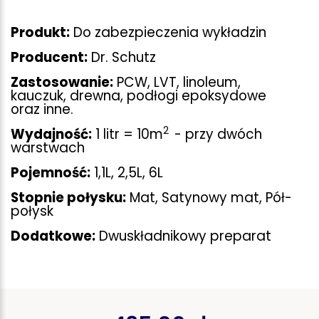
Produkt:
Do zabezpieczenia wykładzin
Producent:
Dr. Schutz
Zastosowanie:
PCW, LVT, linoleum,
kauczuk, drewna, podłogi epoksydowe
oraz inne.
2
Wydajność:
1 litr = 10
m
- przy dwóch
warstwach
Pojemność:
1,1L, 2,5L, 6L
Stopnie połysku:
Mat, Satynowy mat, Pół-
połysk
Dodatkowe:
Dwuskładnikowy preparat