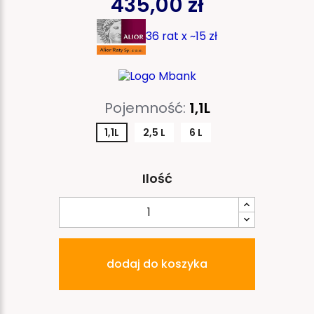
435,00 zł
36 rat x ~15 zł
Pojemność:
1,1L
1,1L
2,5 L
6 L
Ilość
dodaj do koszyka