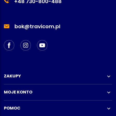
+48 730-800-488
bok@travicom.pl
ZAKUPY

MOJE KONTO

POMOC
