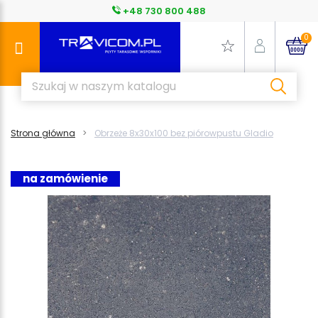
+48 730 800 488
0
Strona główna
Obrzeże 8x30x100 bez piórowpustu Gladio
na zamówienie