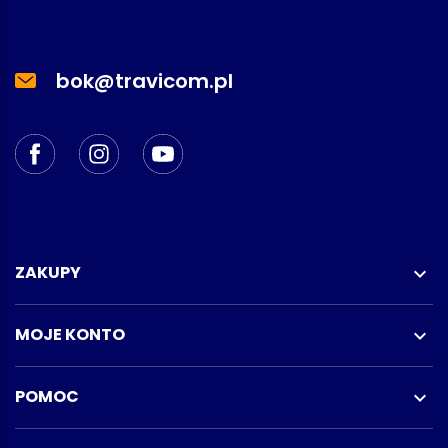
bok@travicom.pl
ZAKUPY

MOJE KONTO

POMOC
