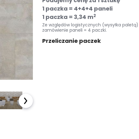
Podajemy cenę za 1 sztukę
Kostka brukowa
1 paczka = 4+4+4 paneli
2
1 paczka = 3,34 m
Sztuczna trawa
Ze względów logistycznych (wysyłka paletą)
zamówienie paneli = 4 paczki.
Taras wentylowany
Przeliczanie paczek
Płyty na podjazd
Akcesoria ogrodowe
Meble ogrodowe
Baseny i Spa
Pellet sosnowy
drzewny
OUTLET