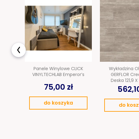
Panele Winylowe CLICK
Wykładzina O
VINYLTECHLAB Emperor’s
GERFLOR Cre
Deska 121,9 X
75,00 zł
562,10
do koszyka
do kos