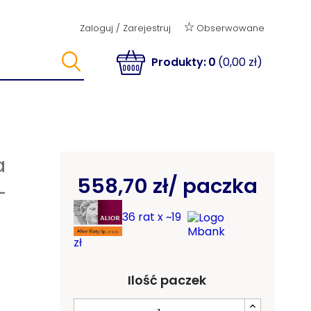
Obserwowane
Zaloguj
/
Zarejestruj
Produkty:
0
(0,00 zł)
a
558,70 zł
/ paczka
-
36 rat x ~19
zł
Ilość paczek