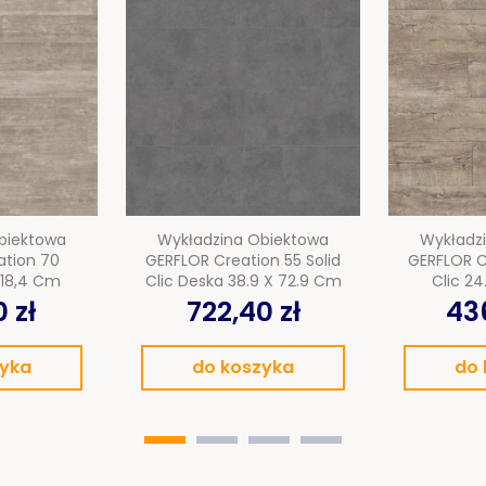
biektowa
Wykładzina Obiektowa
Wykładz
ation 70
GERFLOR Creation 55 Solid
GERFLOR Cr
 18,4 Cm
Clic Deska 38.9 X 72.9 Cm
Clic 24
 zł
722,40 zł
436
zyka
do koszyka
do 