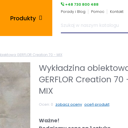
+48 730 800 488
Porady i Blog
Pomoc
Kontakt
Produkty
Posadzki przemysłowe
biektowa GERFLOR Creation 70 - MIX
i płytki pcv
Wykładzina obiektow
Płyty tarasowe
GERFLOR Creation 70 
Płytki podłogowe
MIX
Wsporniki tarasowe
Ocen:
0
zobacz oceny
oceń produkt
Panele winylowe
Ważne!