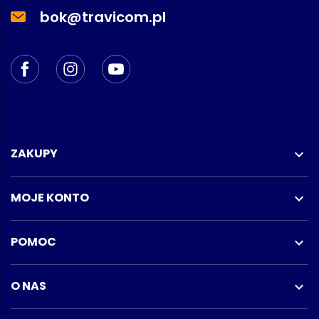
bok@travicom.pl
ZAKUPY

MOJE KONTO

POMOC

O NAS
