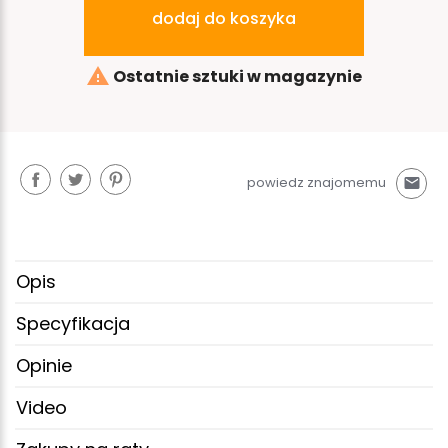
dodaj do koszyka

Ostatnie sztuki w magazynie
powiedz znajomemu
mail
Opis
Specyfikacja
Opinie
Video