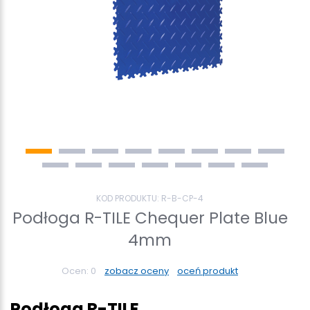
KOD PRODUKTU:
R-B-CP-4
Podłoga R-TILE Chequer Plate Blue
4mm
Ocen:
0
zobacz oceny
oceń produkt
Podłoga R-TILE