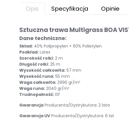
Opis
Specyfikacja
Opinie
Sztuczna trawa Multigrass BOA VI
Dane techniczne:
Skład:
40% Polipropylen + 60% Polietylen
Podkład:
Latex
Szerokość rolki:
2 m
Długość rolki:
25 m
Wysokość całkowita:
57 mm
Wysokość runa:
55 mm
Waga całkowita:
2990 gr/m²
Waga runa:
2040 gr/m²
Trudnopalność:
Elf
Gwarancja
Producenta/Dystrybutora: 2 lata
Gwarancja UV
Producenta/Dystrybutora: 6 lat