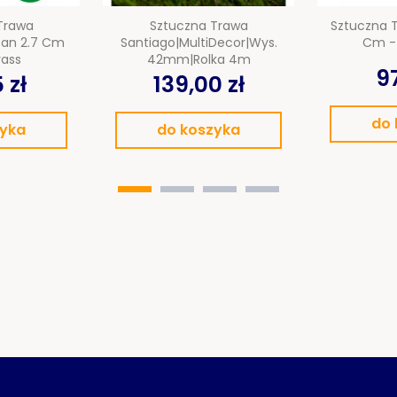
Trawa
Sztuczna Trawa
Sztuczna T
san 2.7 Cm
Santiago|MultiDecor|wys.
Cm - 
rass
42mm|rolka 4m
97
 zł
139,00 zł
do 
zyka
do koszyka