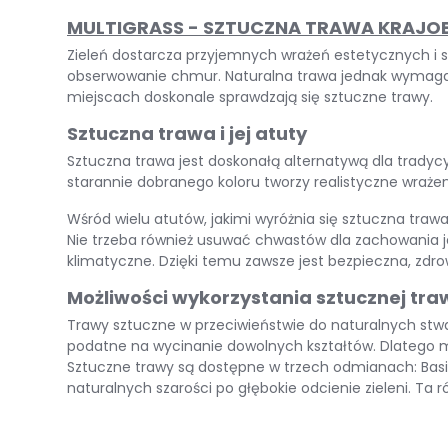
MULTIGRASS - SZTUCZNA TRAWA KRAJ
Zieleń dostarcza przyjemnych wrażeń estetycznych i spr
obserwowanie chmur. Naturalna trawa jednak wymaga wi
miejscach doskonale sprawdzają się sztuczne trawy.
Sztuczna trawa i jej atuty
Sztuczna trawa jest doskonałą alternatywą dla tradycyj
starannie dobranego koloru tworzy realistyczne wraże
Wśród wielu atutów, jakimi wyróżnia się sztuczna tra
Nie trzeba również usuwać chwastów dla zachowania jej
klimatyczne. Dzięki temu zawsze jest bezpieczna, zdrow
Możliwości wykorzystania sztucznej tra
Trawy sztuczne w przeciwieństwie do naturalnych stwar
podatne na wycinanie dowolnych kształtów. Dlatego mo
Sztuczne trawy są dostępne w trzech odmianach: Basic, 
naturalnych szarości po głębokie odcienie zieleni. T