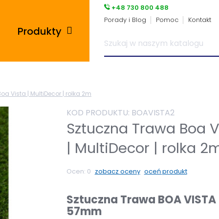
+48 730 800 488
Porady i Blog
Pomoc
Kontakt
Produkty
Posadzki przemysłowe
a Vista | MultiDecor | rolka 2m
i płytki pcv
KOD PRODUKTU:
BOAVISTA2
Płyty tarasowe
Sztuczna Trawa Boa V
| MultiDecor | rolka 2
Płytki podłogowe
Ocen:
0
zobacz oceny
oceń produkt
Wsporniki tarasowe
Sztuczna Trawa BOA VISTA
Panele winylowe
57mm