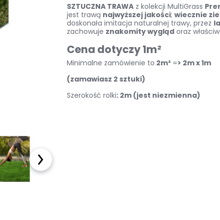
Kostka brukowa
SZTUCZNA TRAWA
z kolekcji MultiGrass
Pre
jest trawą
najwyższej jakości
;
wiecznie zi
doskonała imitacja naturalnej trawy, przez
l
Sztuczna trawa
zachowuje
znakomity wygląd
oraz właściw
Cena dotyczy 1m²
Taras wentylowany
Minimalne zamówienie to
2m²
=
> 2m x 1m
(zamawiasz 2 sztuki)
Płyty na podjazd
Szerokość rolki
: 2m (jest niezmienna)
Akcesoria ogrodowe
Meble ogrodowe
Baseny i Spa
Pellet sosnowy
drzewny
OUTLET