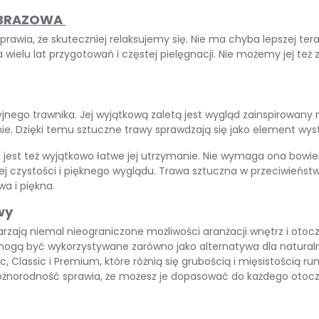
OBRAZOWA
awia, że skuteczniej relaksujemy się. Nie ma chyba lepszej terapi
elu lat przygotowań i częstej pielęgnacji. Nie możemy jej też 
nego trawnika. Jej wyjątkową zaletą jest wygląd zainspirowany na
nie. Dzięki temu sztuczne trawy sprawdzają się jako element wy
wa jest też wyjątkowo łatwe jej utrzymanie. Nie wymaga ona bow
 czystości i pięknego wyglądu. Trawa sztuczna w przeciwieństwie
a i piękna.
wy
zają niemal nieograniczone możliwości aranżacji wnętrz i otocz
gą być wykorzystywane zarówno jako alternatywa dla naturalnej 
Classic i Premium, które różnią się grubością i mięsistością run
a różnorodność sprawia, że możesz je dopasować do każdego otocz