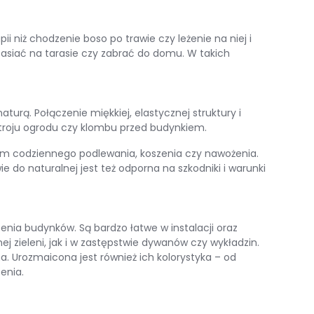
i niż chodzenie boso po trawie czy leżenie na niej i
zasiać na tarasie czy zabrać do domu. W takich
turą. Połączenie miękkiej, elastycznej struktury i
stroju ogrodu czy klombu przed budynkiem.
iem codziennego podlewania, koszenia czy nawożenia.
 do naturalnej jest też odporna na szkodniki i warunki
enia budynków. Są bardzo łatwe w instalacji oraz
zieleni, jak i w zastępstwie dywanów czy wykładzin.
a. Urozmaicona jest również ich kolorystyka – od
enia.