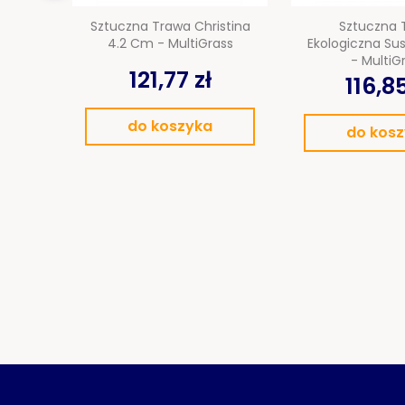
Sztuczna Trawa Christina
Sztuczna 
4.2 Cm - MultiGrass
Ekologiczna Su
- MultiG
121,77 zł
116,85
do koszyka
do kos