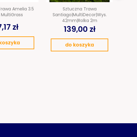
rawa Amelia 3.5
Sztuczna Trawa
Z
MultiGrass
Santiago|MultiDecor|wys.
Moco
42mm|rolka 2m
,17 zł
139,00 zł
koszyka
do koszyka