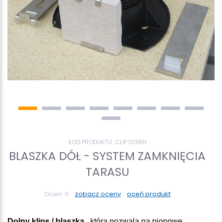
KOD PRODUKTU:
CLIP DOWN
BLASZKA DÓŁ - SYSTEM ZAMKNIĘCIA
TARASU
Ocen:
0
zobacz oceny
oceń produkt
Dolny klips / blaszka ,
która pozwala na pionowe