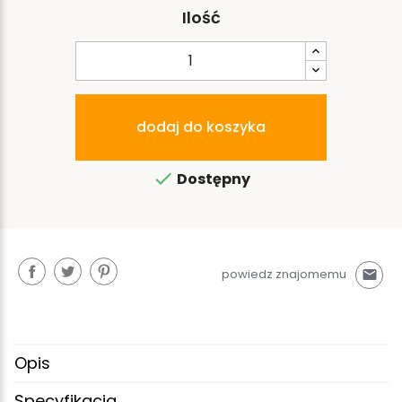
Ilość
dodaj do koszyka

Dostępny
powiedz znajomemu
mail
Opis
Specyfikacja