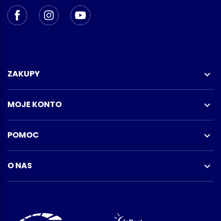
ZAKUPY

MOJE KONTO

POMOC

O NAS
