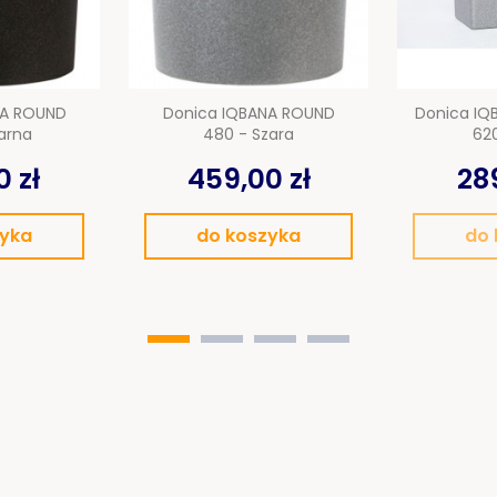
NA ROUND
Donica IQBANA ROUND
Donica IQ
arna
480 - Szara
620
 zł
459,00 zł
289
zyka
do koszyka
do 