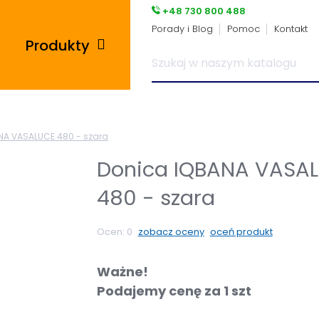
+48 730 800 488
Porady i Blog
Pomoc
Kontakt
Produkty
Posadzki przemysłowe
NA VASALUCE 480 - szara
i płytki pcv
Donica IQBANA VASA
Płyty tarasowe
480 - szara
Płytki podłogowe
Ocen:
0
zobacz oceny
oceń produkt
Wsporniki tarasowe
Ważne!
Podajemy cenę za 1 szt
Panele winylowe