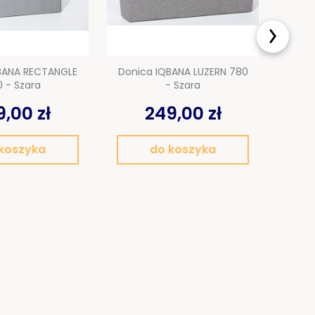
BANA RECTANGLE
Donica IQBANA LUZERN 780
Ze
 - Szara
- Szara
S/3/
,00 zł
249,00 zł
koszyka
do koszyka