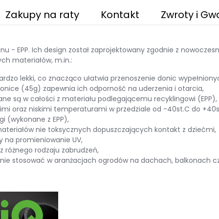
Zakupy na raty
Kontakt
Zwroty i Gw
nu - EPP. Ich design został zaprojektowany zgodnie z nowocze
ch materiałów, m.in.:
bardzo lekki, co znacząco ułatwia przenoszenie donic wypełnio
onice (45g) zapewnia ich odporność na uderzenia i otarcia,
ane są w całości z materiału podlegającemu recyklingowi (EPP),
kimi oraz niskimi temperaturami w przedziale od -40st.C do +40s
gi (wykonane z EPP),
ateriałów nie toksycznych dopuszczających kontakt z dziećmi,
ny na promieniowanie UV,
 z różnego rodzaju zabrudzeń,
bodnie stosować w aranżacjach ogrodów na dachach, balkonach 