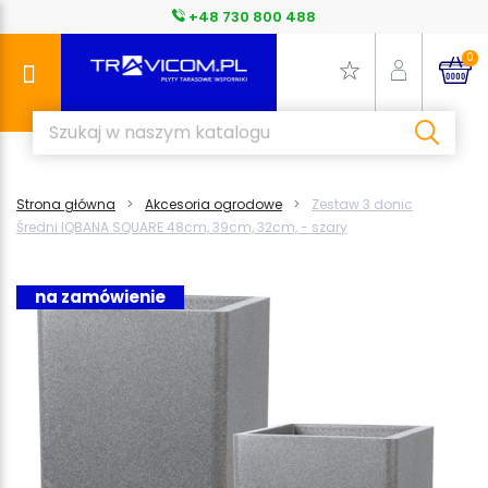
+48 730 800 488
0
Strona główna
Akcesoria ogrodowe
Zestaw 3 donic
Średni IQBANA SQUARE 48cm, 39cm, 32cm, - szary
na zamówienie