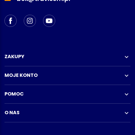
ZAKUPY

MOJE KONTO

POMOC

O NAS
