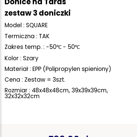
Donice na Taras
zestaw 3 doniczki
Model : SQUARE
Termiczna : TAK
Zakres temp. : -50
- 50
°
C
°
C
Kolor : Szary
Materiał : EPP (Polipropylen spieniony)
Cena : Zestaw = 3szt.
Rozmiar : 48x48x48cm, 39x39x39cm,
32x32x32cm