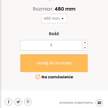
Rozmiar:
480 mm
Ilość
dodaj do koszyka

Na zamówienie
powiedz znajomemu
mail