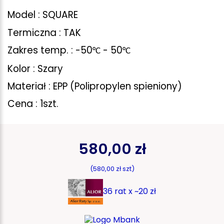
Model : SQUARE
Termiczna : TAK
Zakres temp. : -50
- 50
°
C
°
C
Kolor : Szary
Materiał : EPP (Polipropylen spieniony)
Cena : 1szt.
580,00 zł
(580,00 zł szt)
36 rat x ~20 zł