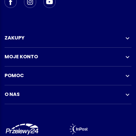
ZAKUPY

MOJE KONTO

POMOC

O NAS
