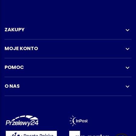
ZAKUPY

MOJE KONTO

POMOC

O NAS
