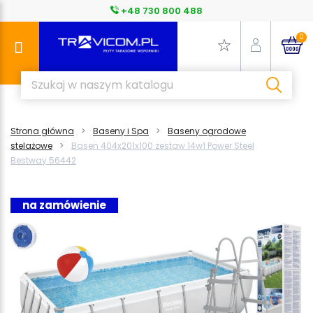
+48 730 800 488
0
Strona główna
Baseny i Spa
Baseny ogrodowe
stelażowe
Basen 404x201x100 zestaw 14w1 Power Steel
Bestway 56442
na zamówienie