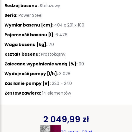
Rodzaj basenu:
Stelażowy
Seria:
Power Steel
Wymiar basenu [cm]
: 404 x 201 x 100
Pojemność basenu [l]
: 6 478
Waga basenu [kg]:
70
Kształt basenu:
Prostokątny
Zalecane wypełnienie wodą [%]:
90
Wydajność pompy [l/h]:
3 028
Zasilanie pompy [V]:
220 - 240
Zestaw zawiera:
14 elementów
2 049,99 zł