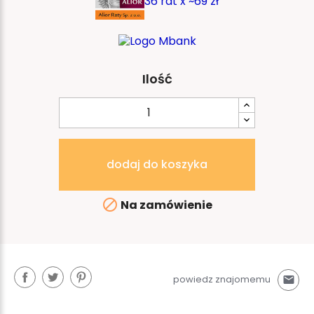
36 rat x ~69 zł
Ilość
dodaj do koszyka

Na zamówienie
powiedz znajomemu
mail