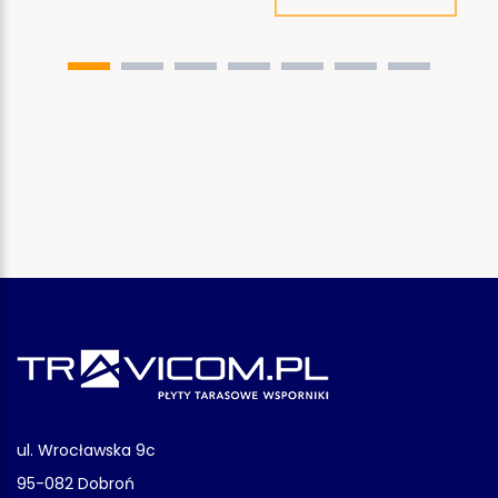
ul. Wrocławska 9c
95-082 Dobroń