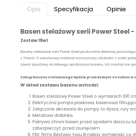
Opis
Specyfikacja
Opinie
Basen stelażowy serii Power Steel 
Zestaw 19w1
Baseny stelażowe serii Power Steel producenta Bestway posiadają
z Tritech. 3-warstwowy materiał wzmocniony rdzeniem z siatki pol
zawór spustowy do łatwego opróżniania basenu. Ich montaż nie spr
Zakup basenu stelażowego będzie prawdziwym strzałem w dz
W skład zestawu basenu wchodzi:
Basen stelażowy Power Steel o wymiarach 610 cm 
Elektryczna pompa piaskowa, basenowa filtrują
Załączone akcesoria do pompy to dysza, rury oraz
Metalowa drabinka.
Pokrywa chroni basen przed opadami deszczu lub 
zabezpieczyć przed zsunięciem.
Filtr firmy Bestway typu III należy wymieniać co