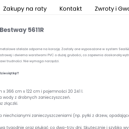
Zakupy na raty
Kontakt
Zwroty i Gw
- Bestway 5611R
 metalowe stelaże odporne na korozję. Zostały one wyposażone w system Seal&L
iestrowej i dwiema warstwami PVC o dużej grubości, co zapewnia doskonałą wy
awi trudności. Nie wymaga narzędzi.
iesiątkę!!
x 366 cm x 122 cm i pojemności 20 241 l.
ca wody z drobnych zanieczyszczeń.
 złączki.
niechcianymi zanieczyszczeniami (np. pyłki z drzew, opadające 
 dwa tygodnie oraz płukać co dwa-trzy dni. Skutecznie i szybko w