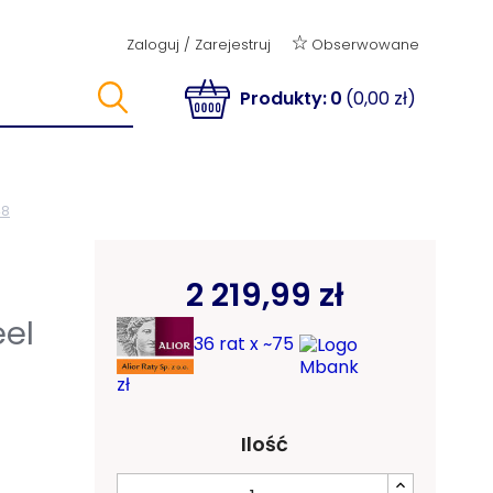
Obserwowane
Zaloguj
/
Zarejestruj
Produkty:
0
(0,00 zł)
48
2 219,99 zł
eel
36 rat x ~75
zł
Ilość