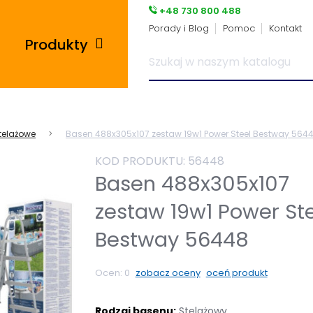
+48 730 800 488
Porady i Blog
Pomoc
Kontakt
Produkty
Posadzki przemysłowe
telażowe
Basen 488x305x107 zestaw 19w1 Power Steel Bestway 564
i płytki pcv
KOD PRODUKTU:
56448
Płyty tarasowe
Basen 488x305x107
zestaw 19w1 Power St
Płytki podłogowe
Bestway 56448
Wsporniki tarasowe
Ocen:
0
zobacz oceny
oceń produkt
Panele winylowe
Rodzaj basenu:
Stelażowy