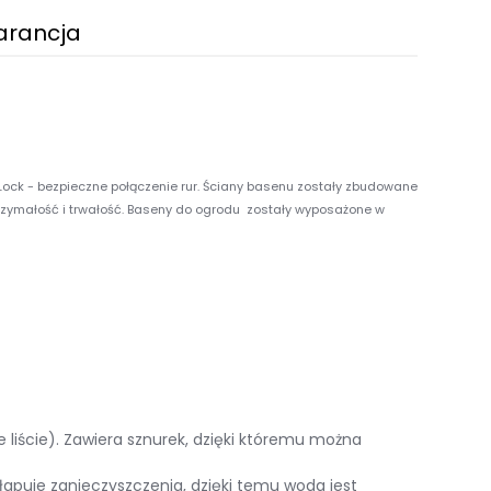
arancja
ock - bezpieczne połączenie rur. Ściany basenu zostały zbudowane
trzymałość i trwałość. Baseny do ogrodu zostały wyposażone w
liście). Zawiera sznurek, dzięki któremu można
yłapuje zanieczyszczenia, dzięki temu woda jest