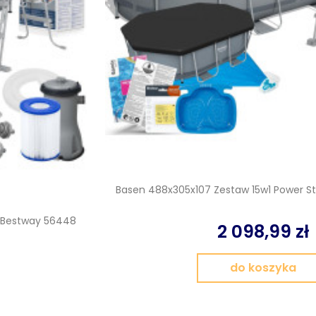
Basen 488x305x107 Zestaw 15w1 Power S
l Bestway 56448
2 098,99 zł
do koszyka