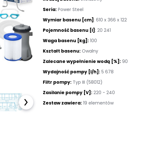
Kostka brukowa
Seria:
Power Steel
Wymiar basenu [cm]
: 610 x 366 x 122
Sztuczna trawa
Pojemność basenu [l]
: 20 241
Taras wentylowany
Waga basenu [kg]:
100
Kształt basenu:
Owalny
Płyty na podjazd
Zalecane wypełnienie wodą [%]:
90
Akcesoria ogrodowe
Wydajność pompy [l/h]:
5 678
Filtr pompy:
Typ III (58012)
Meble ogrodowe
Zasilanie pompy [V]:
220 - 240
Baseny i Spa
Zestaw zawiera:
19 elementów
Pellet sosnowy
drzewny
OUTLET