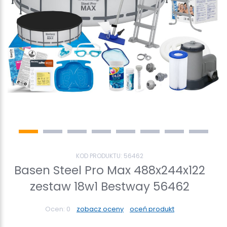
KOD PRODUKTU:
56462
Basen Steel Pro Max 488x244x122
zestaw 18w1 Bestway 56462
Ocen:
0
zobacz oceny
oceń produkt