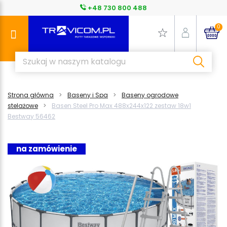
+48 730 800 488
0
Strona główna
Baseny i Spa
Baseny ogrodowe
stelażowe
Basen Steel Pro Max 488x244x122 zestaw 18w1
Bestway 56462
na zamówienie