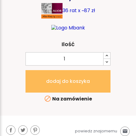
36 rat x ~87 zł
Ilość
dodaj do koszyka

Na zamówienie
powiedz znajomemu
mail