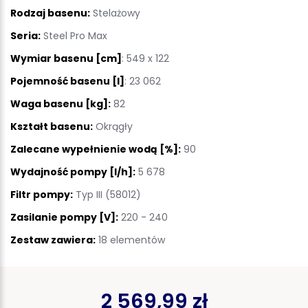
Rodzaj basenu:
Stelażowy
Seria:
Steel Pro Max
Wymiar basenu [cm]
: 549 x 122
Pojemność basenu [l]
: 23 062
Waga basenu [kg]:
82
Kształt basenu:
Okrągły
Zalecane wypełnienie wodą [%]:
90
Wydajność pompy [l/h]:
5 678
Filtr pompy:
Typ III (58012)
Zasilanie pompy [V]:
220 - 240
Zestaw zawiera:
18 elementów
2 569,99 zł