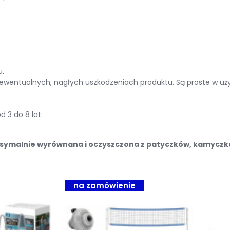
u.
 ewentualnych, nagłych uszkodzeniach produktu. Są proste w uży
 3 do 8 lat.
ksymalnie wyrównana i oczyszczona z patyczków, kamyczkó
na zamówienie