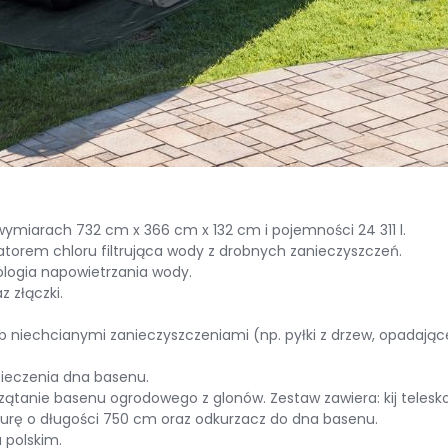
ymiarach 732 cm x 366 cm x 132 cm i pojemności 24 311 l.
torem chloru filtrująca wody z drobnych zanieczyszczeń.
logia napowietrzania wody.
 złączki.
niechcianymi zanieczyszczeniami (np. pyłki z drzew, opadające 
ieczenia dna basenu.
rzątanie basenu ogrodowego z glonów. Zestaw zawiera: kij teles
 rurę o długości 750 cm oraz odkurzacz do dna basenu.
 polskim.