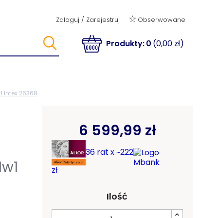
Obserwowane
Zaloguj
/
Zarejestruj
Produkty:
0
(0,00 zł)
 Intex 26368
6 599,99 zł
36 rat x ~222
1w1
zł
Ilość