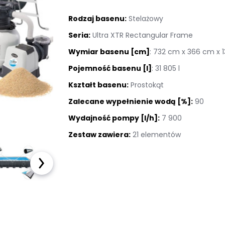
Kostka brukowa
Rodzaj basenu:
Stelażowy
Sztuczna trawa
Seria:
Ultra XTR Rectangular Frame
Wymiar basenu [cm]
: 732 cm x 366 cm x 
Taras wentylowany
Pojemność basenu [l]
: 31 805 l
Płyty na podjazd
Kształt basenu:
Prostokąt
Zalecane wypełnienie wodą [%]:
90
Akcesoria ogrodowe
Wydajność pompy [l/h]:
7 900
Zestaw zawiera:
21 elementów
Meble ogrodowe
Baseny i Spa
Pellet sosnowy
drzewny
OUTLET