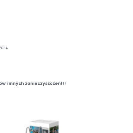
ciu.
w i innych zanieczyszczeń!!!