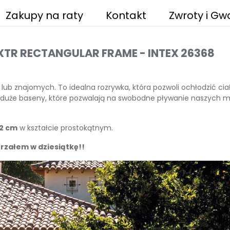
Zakupy na raty
Kontakt
Zwroty i Gw
 XTR RECTANGULAR FRAME - INTEX 26368
b znajomych. To idealna rozrywka, która pozwoli ochłodzić ciało
o duże baseny, które pozwalają na swobodne pływanie naszych ma
32 cm
w kształcie prostokątnym.
załem w dziesiątkę!!