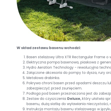
W skład zestawu basenu wchodzi:
Basen stelażowy Ultra XTR Rectangular Frame o w
Elektryczna pompa basenowa, piaskowa z genera
Hydro Aeration Technology - rewolucyjna techno
Załączone akcesoria do pompy to dysza, rury oraz
Metalowa drabinka.
Pokrywa chroni basen przed opadami deszczu lub 
zabezpieczyć przed zsunięciem.
Podłoga pod basen przeznaczona jest do zabezp
Zestaw do czyszczenia
Deluxe,
który ułatwia sp
basenu, dużą siatkę do wyławiania nieczystości,
Instrukcja montażu basenu stelażowego w języku