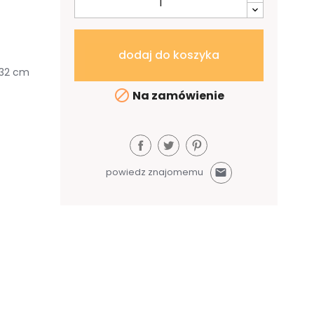
dodaj do koszyka
132 cm

Na zamówienie
powiedz znajomemu
mail