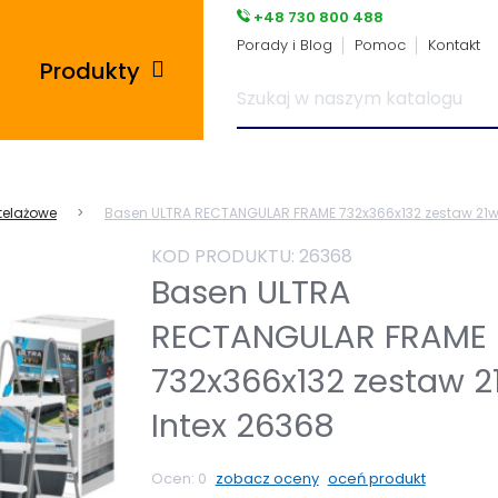
+48 730 800 488
Porady i Blog
Pomoc
Kontakt
Produkty
Posadzki przemysłowe
telażowe
Basen ULTRA RECTANGULAR FRAME 732x366x132 zestaw 21w1
i płytki pcv
KOD PRODUKTU:
26368
Płyty tarasowe
Basen ULTRA
RECTANGULAR FRAME
Płytki podłogowe
732x366x132 zestaw 2
Wsporniki tarasowe
Intex 26368
Panele winylowe
Ocen:
0
zobacz oceny
oceń produkt