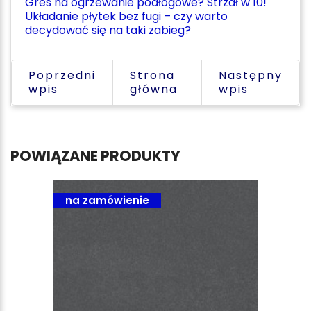
Gres na ogrzewanie podłogowe? Strzał w 10!
Układanie płytek bez fugi – czy warto
decydować się na taki zabieg?
Poprzedni
Strona
Następny
wpis
główna
wpis
POWIĄZANE PRODUKTY
na zamówienie