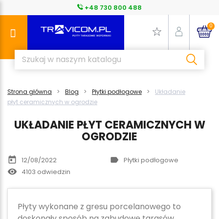
+48 730 800 488
0
Strona główna
Blog
Płytki podłogowe
Układanie
płyt ceramicznych w ogrodzie
UKŁADANIE PŁYT CERAMICZNYCH W
OGRODZIE
today
label
12/08/2022
Płytki podłogowe
remove_red_eye
4103 odwiedzin
Płyty wykonane z gresu porcelanowego to
doskonały sposób na zabudowę tarasów,