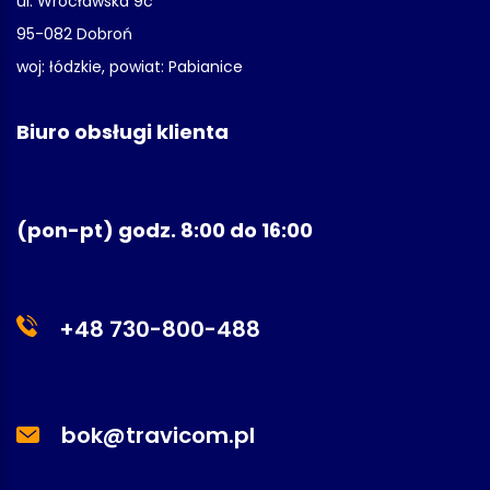
ul. Wrocławska 9c
95-082 Dobroń
woj: łódzkie, powiat: Pabianice
Biuro obsługi klienta
(pon-pt) godz. 8:00 do 16:00
+48 730-800-488
bok@travicom.pl