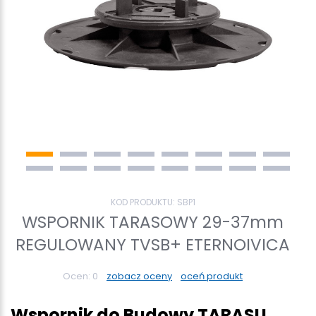
KOD PRODUKTU:
SBP1
WSPORNIK TARASOWY 29-37mm
REGULOWANY TVSB+ ETERNOIVICA
Ocen:
0
zobacz oceny
oceń produkt
Wspornik do Budowy TARASU