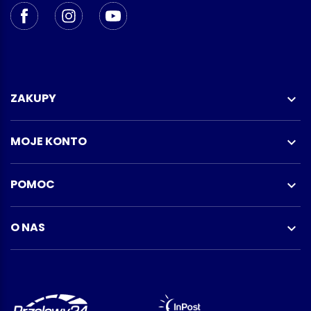
ZAKUPY

MOJE KONTO

POMOC

O NAS
