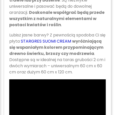
trawie lub przy basenie
. Są niezwykle
uniwersalne i pasować będą do dowolnej
aranżacji.
Doskonale współgrać będą przede
wszystkim z naturalnymi elementami w
postaci kwiatów i roślin
.
Lubisz jasne barwy? Z pewnością spodoba Ci się
płyta
STARGRES SUOMI CREAM
wyróżniającą
się wspaniałym kolorem przypominającym
drewno świerku, brzozy czy modrzewia
.
Dostępne są w idealnej na taras grubości 2 cm i
dwóch wymiarach – uniwersalnym 60 cm x 60
cm oraz dużym 60 cm x 120 cm.