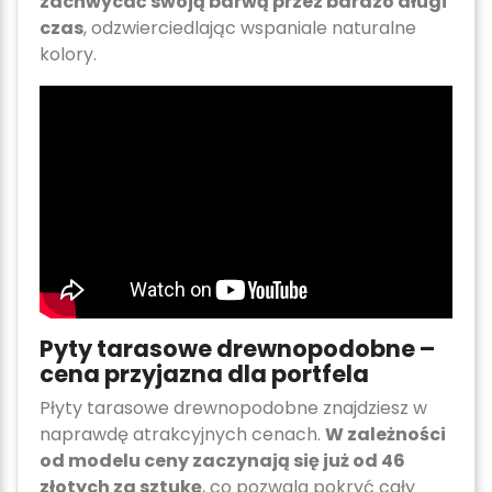
zachwycać swoją barwą przez bardzo długi
czas
, odzwierciedlając wspaniale naturalne
kolory.
Pyty tarasowe drewnopodobne –
cena przyjazna dla portfela
Płyty tarasowe drewnopodobne znajdziesz w
naprawdę atrakcyjnych cenach.
W zależności
od modelu ceny zaczynają się już od 46
złotych za sztukę
, co pozwala pokryć cały