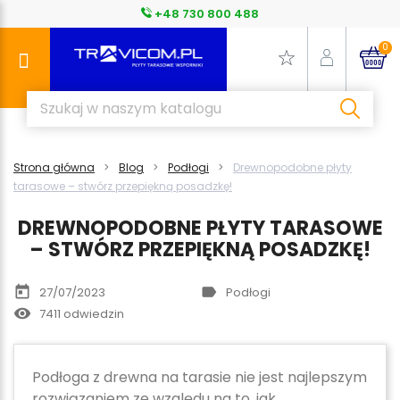
+48 730 800 488
0
Strona główna
Blog
Podłogi
Drewnopodobne płyty
tarasowe – stwórz przepiękną posadzkę!
DREWNOPODOBNE PŁYTY TARASOWE
– STWÓRZ PRZEPIĘKNĄ POSADZKĘ!
today
label
27/07/2023
Podłogi
remove_red_eye
7411 odwiedzin
Podłoga z drewna na tarasie nie jest najlepszym
rozwiązaniem ze względu na to, jak