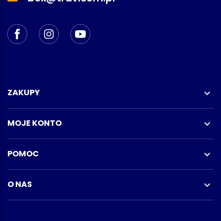
ZAKUPY

MOJE KONTO

POMOC

O NAS
