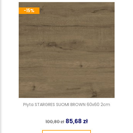
-15%
Płyta STARGRES SUOMI BROWN 60x60 2cm
85,68 zł
100,80 zł