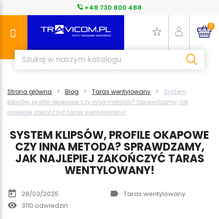
+48 730 800 488
0
Strona główna
Blog
Taras wentylowany
System
klipsów, profile okapowe czy inna metoda? Sprawdzamy, jak
najlepiej zakończyć taras wentylowany!
SYSTEM KLIPSÓW, PROFILE OKAPOWE
CZY INNA METODA? SPRAWDZAMY,
JAK NAJLEPIEJ ZAKOŃCZYĆ TARAS
WENTYLOWANY!
today
label
28/03/2025
Taras wentylowany
remove_red_eye
3110 odwiedzin