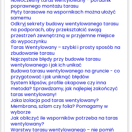
Nowoczesny taras wentylowany - poradnik
poprawnego montażu tarasu
Płyty tarasowe na wspornikach można ułożyć
samemu
Odkryj sekrety budowy wentylowanego tarasu
na podporach, aby przekształcić swoją
przestrzeń zewnętrzną w przyjemne miejsce
do wypoczynku
Taras Wentylowany – szybki i prosty sposób na
zbudowanie tarasu
Najczęstsze błędy przy budowie tarasu
wentylowanego i jak ich unikać
Budowa tarasu wentylowanego na gruncie - co
przygotować i jak uniknąć błędów
System klipsów, profile okapowe czy inna
metoda? Sprawdzamy, jak najlepiej zakończyć
taras wentylowany!
Jaka izolacja pod taras wentylowany?
Membrana, szlam czy folia? Pomagamy w
wyborze
Jak obliczyć ile wsporników potrzeba na taras
wentylowany?
Warstwy tarasu wentylowanego – nie pomiń