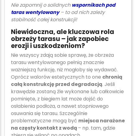
Nie zapomnij o solidnych
wspornikach pod
taras wentylowany
– to od nich zależy
stabilność całej konstrukcji!
Niewidoczna, ale kluczowa rola
obrzeży tarasu – jak zapobiec
erozji i uszkodzeniom?
Nie wszyscy zdają sobie sprawę, że obrzeża
tarasu wentylowanego pełnią znacznie
ważniejszą funkcję, niż mogłoby się wydawać.
Oprócz walorów estetycznych to one
chronią
całą konstrukcję przed degradacją
. Jeśli
krawędzie zostaną źle wykonane lub całkowicie
pominięte, z biegiem lat może dojść do
osłabienia podłoża, a nawet stopniowego
osuwania się tarasu. Szczególnie
problematyczne mogą być
miejsca narażone
na częsty kontakt z wodą
– np. tam, gdzie
zbiera się wilgoć po opadach.