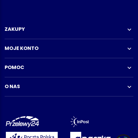
ZAKUPY

MOJE KONTO

POMOC

O NAS
