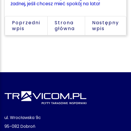
żadnej, jeśli chcesz mieć spokój na lata!
Poprzedni
Strona
Następny
wpis
główna
wpis
ul. Wrocławska 9c
95-082 Dobroń