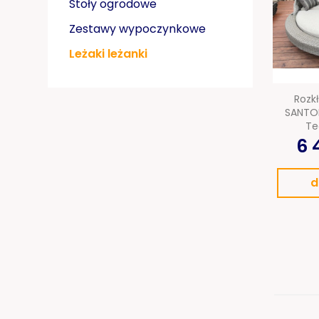
Stoły ogrodowe
Zestawy wypoczynkowe
Leżaki leżanki
Rozk
SANTOR
Te
6 
d