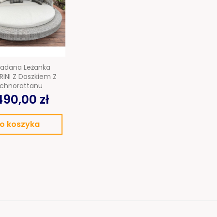
Kostka brukowa
Sztuczna trawa
Taras wentylowany
ładana Leżanka
INI Z Daszkiem Z
Płyty na podjazd
chnorattanu
490,00 zł
Akcesoria ogrodowe
o koszyka
Meble ogrodowe
Baseny i Spa
Pellet sosnowy
drzewny
OUTLET