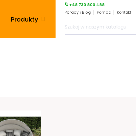
+48 730 800 488
Porady i Blog
Pomoc
Kontakt
Produkty
Posadzki przemysłowe
i płytki pcv
Płyty tarasowe
Płytki podłogowe
Wsporniki tarasowe
Panele winylowe