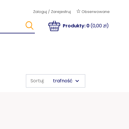
Obserwowane
Zaloguj
/
Zarejestruj
Produkty:
0
(0,00 zł)
trafność
Sortuj:
keyboard_arrow_down