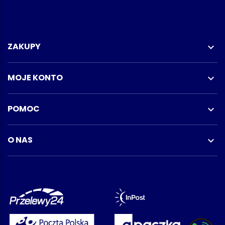
ZAKUPY

MOJE KONTO

POMOC

O NAS
