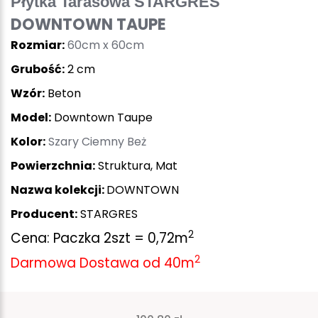
Płytka Tarasowa STARGRES
DOWNTOWN TAUPE
Rozmiar:
60cm x 60cm
Grubość:
2 cm
Wzór:
Beton
Model:
Downtown Taupe
Kolor:
Szary Ciemny Beż
Powierzchnia:
Struktura, Mat
Nazwa kolekcji:
DOWNTOWN
Producent:
STARGRES
2
Cena: Paczka 2szt = 0,72m
2
Darmowa Dosta
wa od 40
m