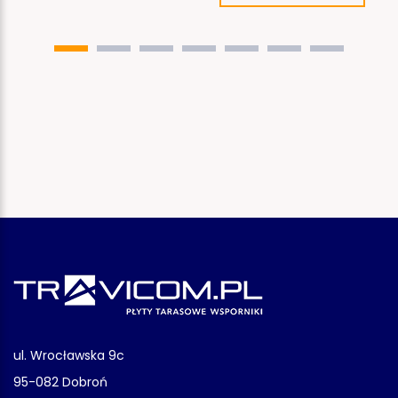
ul. Wrocławska 9c
95-082 Dobroń