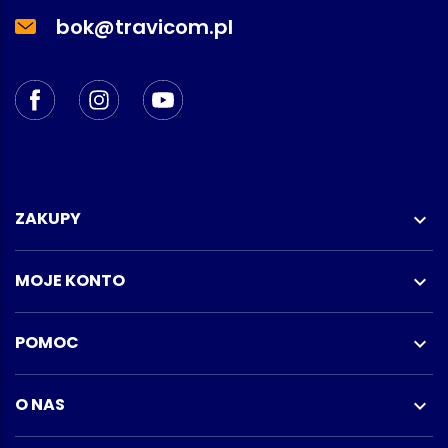
bok@travicom.pl
ZAKUPY

MOJE KONTO

POMOC

O NAS
