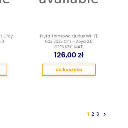
t Grey
Płyta Tarasowa Qubus WHITE
.0
60x120x2 Cm – Zoya 2.0
GRES.SZKL.MAT.
126,00 zł
do koszyka

1
2
3