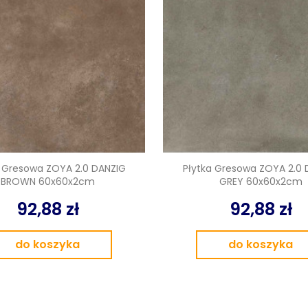
Kostka brukowa
Sztuczna trawa
Taras wentylowany
Płyty na podjazd
Akcesoria ogrodowe
a Gresowa ZOYA 2.0 DANZIG
Płytka Gresowa ZOYA 2.0 
BROWN 60x60x2cm
GREY 60x60x2cm
Meble ogrodowe
92,88 zł
92,88 zł
Baseny i Spa
do koszyka
do koszyka
Pellet sosnowy
drzewny
OUTLET