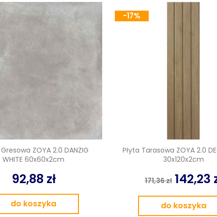
-17%
a Gresowa ZOYA 2.0 DANZIG
Płyta Tarasowa ZOYA 2.0 DE
WHITE 60x60x2cm
30x120x2cm
92,88 zł
142,23 
171,36 zł
do koszyka
do koszyka