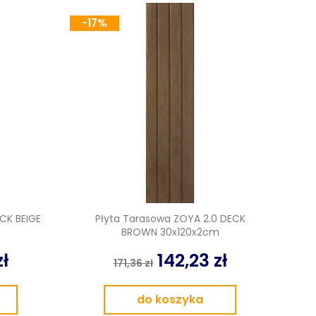
-17%
CK BEIGE
Płyta Tarasowa ZOYA 2.0 DECK
BROWN 30x120x2cm
zł
142,23 zł
171,36 zł
do koszyka