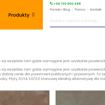
+48 730 800 488
Porady i Blog
Pomoc
Kontakt
Produkty
Posadzki przemysłowe
i płytki pcv
Płyty tarasowe
ne są wszędzie tam gdzie wymagane jest uzyskanie powierzch
ne są wszędzie tam gdzie wymagane jest uzyskanie powierzch
Płytki podłogowe
dobrej cenie dla przestrzeni publicznych i prywatnych. To sz
oby. Płyty ZOYA 2.0/3.0 stanowią idealną alternatywę dla tr
Wsporniki tarasowe
Panele winylowe