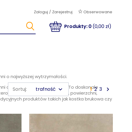
Obserwowane
Zaloguj
/
Zarejestruj
Produkty:
0
(0,00 zł)
ni o najwyższej wytrzymałości.
ni o najwyższej wytrzymałości. To doskonałe
trafność

Sortuj:
keyboard_arrow_down
1
2
3
eroki zakres formatów, struktur, powierzchni,
adycyjnych produktów takich jak kostka brukowa czy