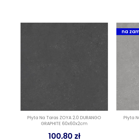
na zam
Płyta Na Taras ZOYA 2.0 DURANGO
Płyta 
GRAPHITE 60x60x2cm
100,80 zł