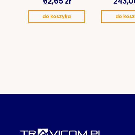
62,65 zł
243,00
do koszyka
do kos