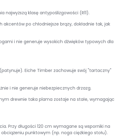
ia najwyższą klasę antypoślizgowości (R11).
akcentów po chłodniejsze brązy, dokładnie tak, jak
d nogami i nie generuje wysokich dźwięków typowych dla
patynuje). Eiche Timber zachowuje swój "tartaczny"
żnie i nie generuje niebezpiecznych drzazg.
alnym drewnie taka plama zostaje na stałe, wymagając
ia. Przy długości 120 cm wymagane są wsporniki na
obciążeniu punktowym (np. noga ciężkiego stołu).