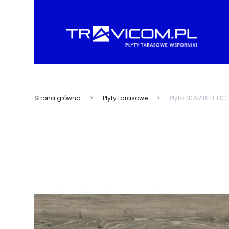
Strona główna
Płyty tarasowe
Płyta NOVABELL EIC