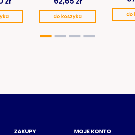
 zł
62,65 zł
do 
zyka
do koszyka
ZAKUPY
MOJE KONTO