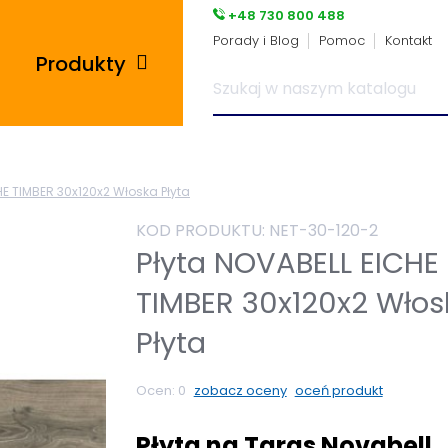
+48 730 800 488
Porady i Blog
Pomoc
Kontakt
Produkty
Posadzki przemysłowe
HE TIMBER 30x120x2 Włoska Płyta
i płytki pcv
KOD PRODUKTU:
NET-30-120-2
Płyty tarasowe
Płyta NOVABELL EICHE
TIMBER 30x120x2 Włos
Płytki podłogowe
Płyta
Wsporniki tarasowe
Ocen:
0
zobacz oceny
oceń produkt
Panele winylowe
Płyta na Taras Novabell