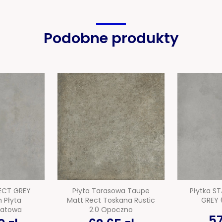
Podobne produkty
ECT GREY
Płyta Tarasowa Taupe
Płytka S
 Płyta
Matt Rect Toskana Rustic
GREY
matowa
2.0 Opoczno
57