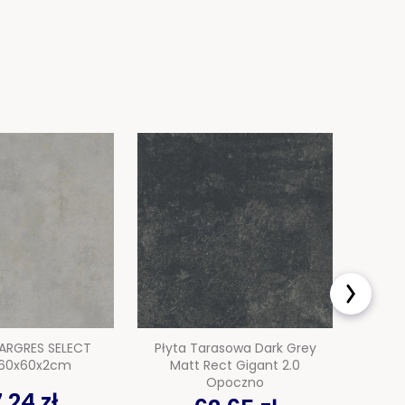
TARGRES SELECT
Płyta Tarasowa Dark Grey
P
 60x60x2cm
Matt Rect Gigant 2.0
Po
Opoczno
,24 zł