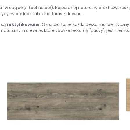
a "w cegiełkę" (pół na pół). Najbardziej naturalny efekt uzyskasz
adycyjny pokład statku lub taras z drewna.
l są
rektyfikowane
. Oznacza to, że każda deska ma identyczny
y naturalnym drewnie, które zawsze lekko się "paczy", jest niemoż