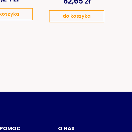
62,65 zł
koszyka
do koszyka
POMOC
O NAS