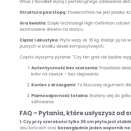
Włosi z NovaBell słyną z perfekcyjnego oddawania deta
Struktura pod stopą:
Powierzchnia nie jest płaska. K
Gra światła:
Dzięki technologii
High-Definition
odcień 
sezonowane drewno na słońcu.
Ciężar i akustyka:
Płyta waży ok. 16 kg. Kładąc ją na 
pustych w środku desek kompozytowych.
Często słyszymy pytanie:
"Czy ten gres nie będzie wyg
Autentyczność bez szarzenia:
Prawdziwa desk
kolor na zawsze – bez olejowania.
Koniec z drzazgami:
To kluczowy argument dla r
Plamoodporność totalna:
Rozlany olej do gri
szlifowania.
FAQ – Pytania, które usłyszysz od
1. Czy przy szerokości tylko 30 cm płyta jest stab
obu końcach oraz
bezwzględnie jeden wspornik na