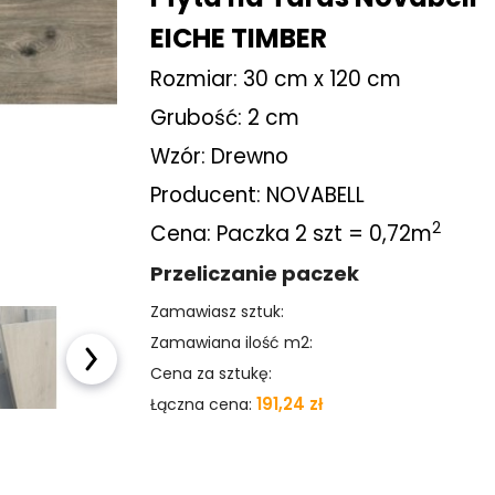
Kostka brukowa
EICHE TIMBER
Sztuczna trawa
Rozmiar: 30 cm x 120 cm
Grubość: 2 cm
Taras wentylowany
Wzór: Drewno
Płyty na podjazd
Producent: NOVABELL
2
Cena: Paczka 2 szt = 0,72m
Akcesoria ogrodowe
Przeliczanie paczek
Meble ogrodowe
Zamawiasz sztuk:
Zamawiana ilość m2:
Baseny i Spa
Cena za sztukę:
Pellet sosnowy
191,24 zł
Łączna cena:
drzewny
OUTLET