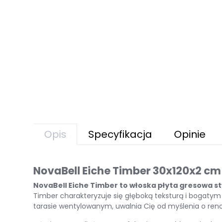
Opis
Specyfikacja
Opinie
NovaBell Eiche Timber 30x120x2 cm –
NovaBell Eiche Timber to włoska płyta gresowa s
Timber charakteryzuje się głęboką teksturą i bogatym 
tarasie wentylowanym, uwalnia Cię od myślenia o renow