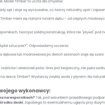
li. Model Timber to uczta dla zmysłów:
ażdy sęk i słoje są wyczuwalne, co tworzy naturalny opór i zapewn
Timber mieni się różnymi tonami dębu – od ciepłych miodowych 
wspornikach, tworzysz solidną konstrukcję, która nie "pływa" po
lądał sztucznie?"
. Odpowiadamy szczerze:
a dębowa lub modrzewiowa po dwóch sezonach staje się szara (
odziców i właścicieli psów. Gres jest bezpieczny, nie pęka wzdłu
lla na desce Timber? Wystarczy zwykła woda z płynem. Na natur
 swojego wykonawcy:
ilna na wspornikach?
Tak, pod warunkiem prawidłowego podparc
 środku deski
. Zapobiega to ewentualnemu ugięciu przy dużym 