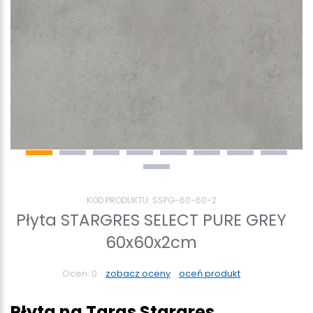
KOD PRODUKTU:
SSPG-60-60-2
Płyta STARGRES SELECT PURE GREY
60x60x2cm
Ocen:
0
zobacz oceny
oceń produkt
Płyta na Taras Stargres