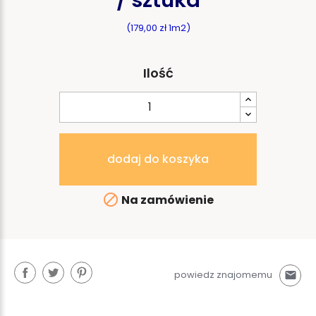
(179,00 zł 1m2)
Ilość
dodaj do koszyka

Na zamówienie
powiedz znajomemu
mail