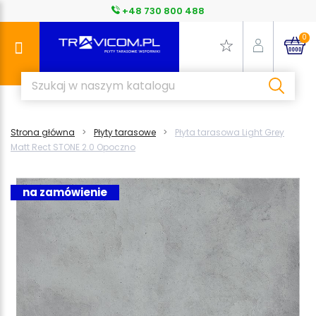
+48 730 800 488
0
Strona główna
Płyty tarasowe
Płyta tarasowa Light Grey
Matt Rect STONE 2.0 Opoczno
na zamówienie