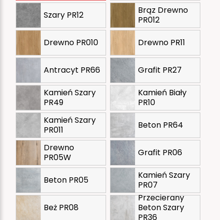
Brąz Drewno
Szary PR12
PR012
Drewno PR010
Drewno PR11
Antracyt PR66
Grafit PR27
Kamień Szary
Kamień Biały
PR49
PR10
Kamień Szary
Beton PR64
PR011
Drewno
Grafit PR06
PR05W
Kamień Szary
Beton PR05
PR07
Przecierany
Beż PR08
Beton Szary
PR36