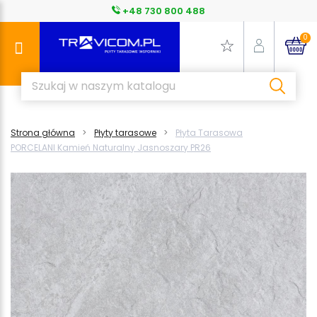
+48 730 800 488
0
Strona główna
Płyty tarasowe
Płyta Tarasowa
PORCELANI Kamień Naturalny Jasnoszary PR26