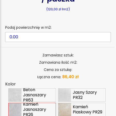
(120,00 zł 1m2)
Podaj powierzchnię w m2:
Zamawiasz sztuk:
Zamawiana ilość m2:
Cena za sztukę:
86,40 zł
Łączna cena:
Kolor
Beton
Jasny Szary
Jasnoszary
PR32
PR63
Kamień
Kamień
Jasnoszary
Piaskowy PR29
PR26