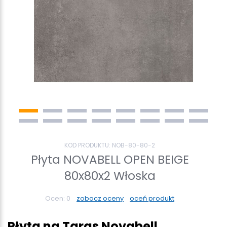
KOD PRODUKTU:
NOB-80-80-2
Płyta NOVABELL OPEN BEIGE
80x80x2 Włoska
Ocen:
0
zobacz oceny
oceń produkt
Płyta na Taras Novabell