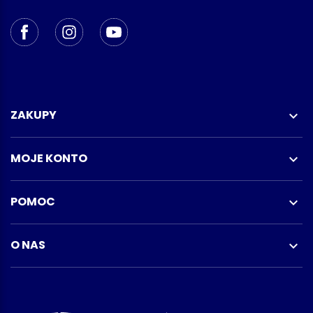
ZAKUPY

MOJE KONTO

POMOC

O NAS
