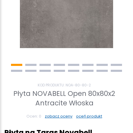
KOD PRODUKTU:
NOA-80-80-2
Płyta NOVABELL Open 80x80x2
Antracite Włoska
Ocen:
0
zobacz oceny
oceń produkt
Płyta na Taras Novabell