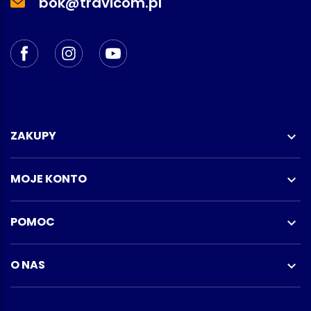
bok@travicom.pl
ZAKUPY

MOJE KONTO

POMOC

O NAS
