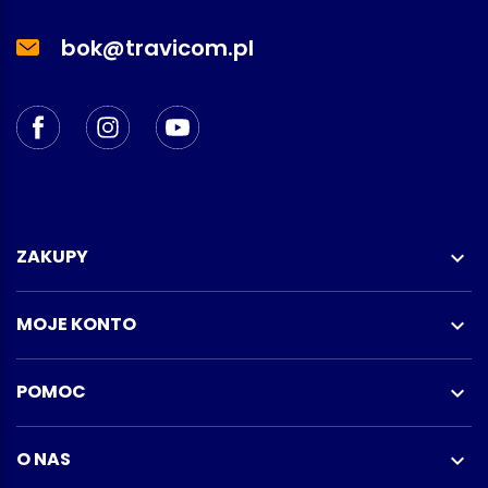
bok@travicom.pl
ZAKUPY

MOJE KONTO

POMOC

O NAS
