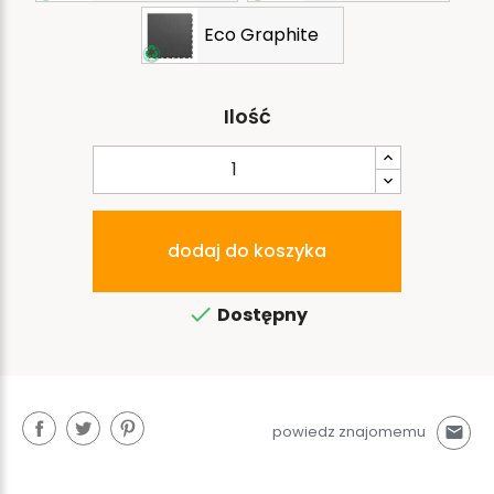
Eco Graphite
Ilość
dodaj do koszyka

Dostępny
powiedz znajomemu
mail