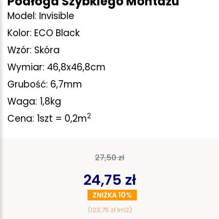
Podłoga Szybkiego Montażu
Model: Invisible
Kolor: ECO Black
Wzór: Skóra
Wymiar: 46,8x46,8cm
Grubość: 6,7mm
Waga: 1,8kg
2
Cena: 1szt = 0,2m
27,50 zł
24,75 zł
ZNIŻKA 10%
(123,75 zł 1m2)