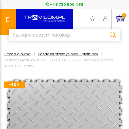
+48 730 800 488
0
Strona główna
Posadzki przemysłowe – płytki pcv
Podłoga Modułowa PVC - FORTELOCK GREY Blacha Ryflowana
INDUSTRY | 7mm
-10%