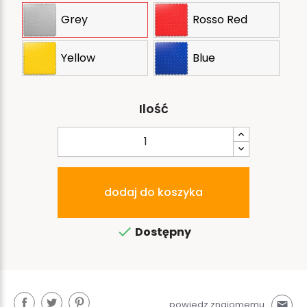
Grey
Rosso Red
Yellow
Blue
Ilość
dodaj do koszyka

Dostępny
powiedz znajomemu
mail