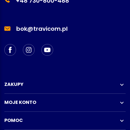
+48 730-800-488
bok@travicom.pl
ZAKUPY

MOJE KONTO

POMOC
