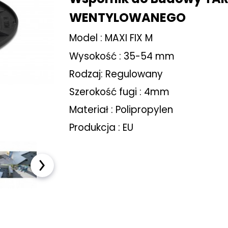
Kostka brukowa
WENTYLOWANEGO
Sztuczna trawa
Model : MAXI FIX M
Wysokość : 35-54 mm
Taras wentylowany
Rodzaj: Regulowany
Płyty na podjazd
Szerokość fugi : 4mm
Materiał : Polipropylen
Akcesoria ogrodowe
Produkcja : EU
Meble ogrodowe
Baseny i Spa
Pellet sosnowy
drzewny
OUTLET