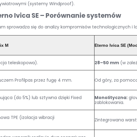
ywiatrowymi (systemy Windproof)
.
Eterno Ivica SE – Porównanie systemów
sprowadza się do analizy kompromisów technologicznych i l
ix M
Eterno Ivica SE (Mo
cja teleskopowa)
.
28–50 mm
(w zale
uczem Profilpas przez fugę 4 mm
.
Od góry, za pomocą
ąca (do 5%) lub sztywna dzięki
Fixed
Monolityczna:
głow
zablokowania
.
wa TPE (izolacja wibracji
Zintegrowana wars