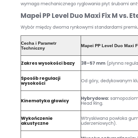
wymaga mechanicznego ryglowania płyt śrubami ant
Mapei PP Level Duo Maxi Fix M vs. 
Wybór między dwoma rynkowymi standardami premium 
Cecha i Parametr
Mapei PP Level Duo Maxi F
Techniczny
Zakres wysokości bazy
38–57 mm
(płynna regula
Sposób regulacji
Od góry, dedykowanym kl
wysokości
Hybrydowa:
samopoziomuj
Kinematyka głowicy
Head Ring
.
Wykończenie
Wtryskiwana powłoka gumo
akustyczne
uderzeniowych)
.