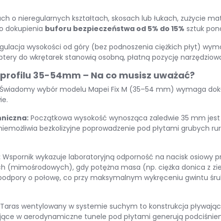
ch o nieregularnych kształtach, skosach lub łukach, zużycie mate
 dokupienia
buforu bezpieczeństwa od 5% do 15%
sztuk pon
ulacja wysokości od góry (bez podnoszenia ciężkich płyt) wym
ptery do wkrętarek stanowią osobną, płatną pozycję narzędziową
o profilu 35-54mm – Na co musisz uważać?
Świadomy wybór modelu Mapei Fix M (35–54 mm) wymaga dokła
ie
.
hniczna:
Początkowa wysokość wynosząca zaledwie 35 mm jest id
iemożliwia bezkolizyjne poprowadzenie pod płytami grubych r
:
Wspornik wykazuje laboratoryjną odporność na nacisk osiowy 
ych (mimośrodowych), gdy potężna masa (np. ciężka donica z z
 podpory o połowę, co przy maksymalnym wykręceniu gwintu ś
Taras wentylowany w systemie suchym to konstrukcja pływająca,
ce w aerodynamiczne tunele pod płytami generują podciśnien