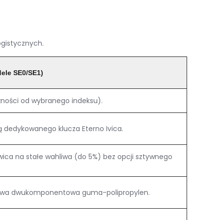
ogistycznych
.
dele SE0/SE1)
żności od wybranego indeksu)
.
 dedykowanego klucza Eterno Ivica
.
ica na stałe wahliwa (do 5%) bez opcji sztywnego
twa dwukomponentowa guma-polipropylen
.