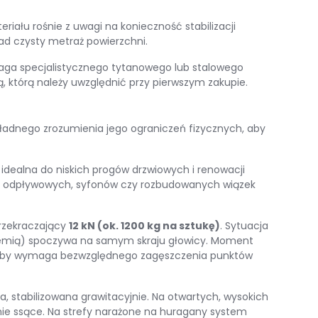
riału rośnie z uwagi na konieczność stabilizacji
ad czysty metraż powierzchni
.
aga specjalistycznego tytanowego lub stalowego
, którą należy uwzględnić przy pierwszym zakupie
.
dnego zrozumienia jego ograniczeń fizycznych, aby
ealna do niskich progów drzwiowych i renowacji
ur odpływowych, syfonów czy rozbudowanych wiązek
przekraczający
12 kN (ok. 1200 kg na sztukę)
.
Sytuacja
iemią) spoczywa na samym skraju głowicy
.
Moment
ruby wymaga bezwzględnego zagęszczenia punktów
 stabilizowana grawitacyjnie
.
Na otwartych, wysokich
ie ssące
.
Na strefy narażone na huragany system