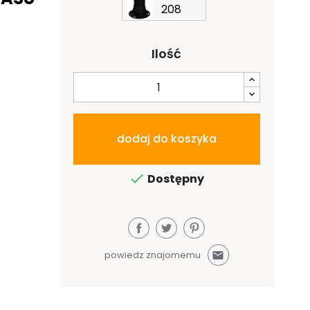
208
Ilość
dodaj do koszyka

Dostępny
powiedz znajomemu
mail