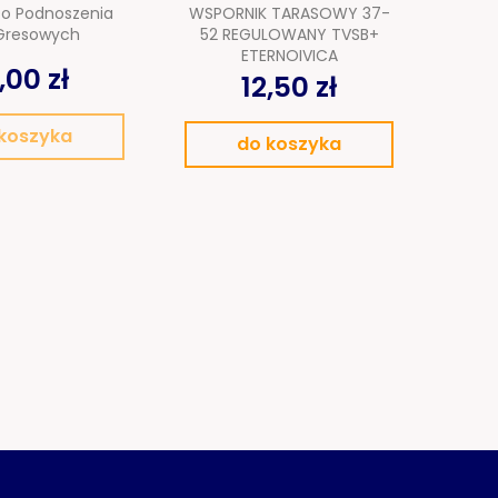
o Podnoszenia
WSPORNIK TARASOWY 37-
Mape
 Gresowych
52 REGULOWANY TVSB+
PP 
ETERNOIVICA
,00 zł
12,50 zł
koszyka
do koszyka