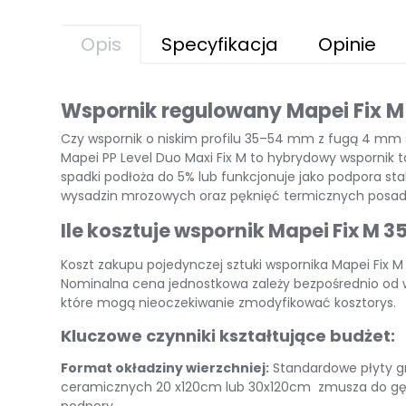
Opis
Specyfikacja
Opinie
Wspornik regulowany Mapei Fix M
Czy wspornik o niskim profilu 35–54 mm z fugą 4 mm 
Mapei PP Level Duo Maxi Fix M to hybrydowy wspornik t
spadki podłoża do 5% lub funkcjonuje jako podpora st
wysadzin mrozowych oraz pęknięć termicznych posad
Ile kosztuje wspornik Mapei Fix M 
Koszt zakupu pojedynczej sztuki wspornika Mapei Fi
Nominalna cena jednostkowa zależy bezpośrednio od w
które mogą nieoczekiwanie zmodyfikować kosztorys
.
Kluczowe czynniki kształtujące budżet:
Format okładziny wierzchniej:
Standardowe płyty 
ceramicznych
20 x120cm l
ub
30x120cm
zmusza do gęs