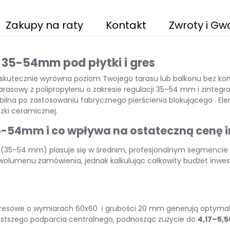
Zakupy na raty
Kontakt
Zwroty i Gw
 35-54mm pod płytki i gres
skutecznie wyrówna poziom Twojego tarasu lub balkonu bez kon
arasowy z polipropylenu o zakresie regulacji 35–54 mm i zinteg
abilna po zastosowaniu fabrycznego pierścienia blokującego
. El
zki ceramicznej
.
35-54mm i co wpływa na ostateczną cenę i
x M (35–54 mm) plasuje się w średnim, profesjonalnym segmenc
olumenu zamówienia, jednak kalkulując całkowity budżet inwes
gresowe o wymiarach
60x60
i grubości 20 mm generują optymal
tszego podparcia centralnego, podnosząc zużycie do
4,17–5,5