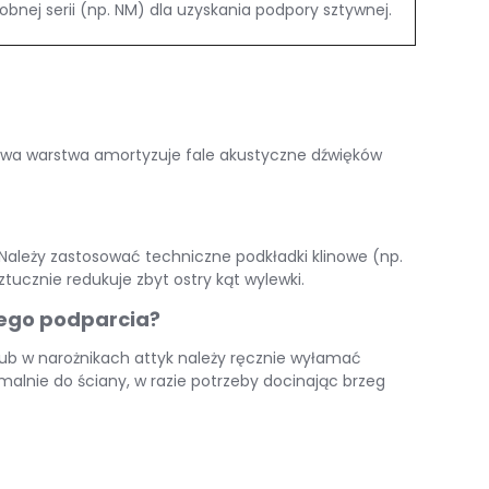
nej serii (np. NM) dla uzyskania podpory sztywnej
.
a warstwa amortyzuje fale akustyczne dźwięków
Należy zastosować techniczne podkładki klinowe (np.
ucznie redukuje zbyt ostry kąt wylewki
.
łnego podparcia?
 lub w narożnikach attyk należy ręcznie wyłamać
alnie do ściany, w razie potrzeby docinając brzeg