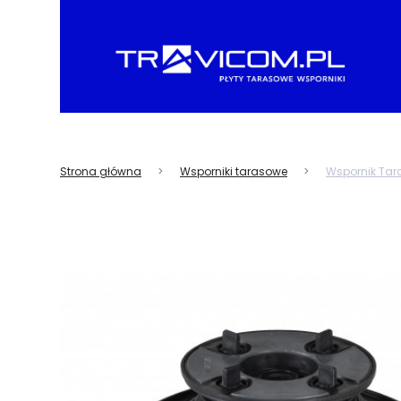
Strona główna
Wsporniki tarasowe
Wspornik Tar