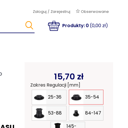
Obserwowane
Zaloguj
/
Zarejestruj
Produkty:
0
(0,00 zł)
P
15,70 zł
Zakres Regulacji [mm]
25-36
35-54
53-88
84-147
RASU
145-