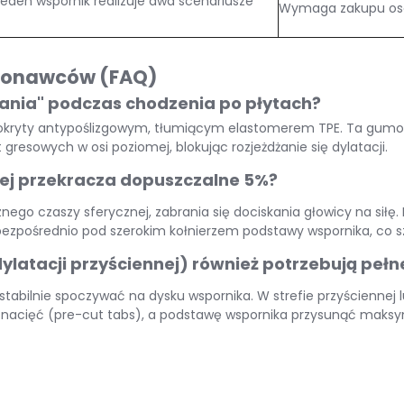
jeden wspornik realizuje dwa scenariusze
Wymaga zakupu osob
ykonawców (FAQ)
ania" podczas chodzenia po płytach?
 pokryty antypoślizgowym, tłumiącym elastomerem TPE
.
Ta gumow
resowych w osi poziomej, blokując rozjeżdżanie się dylatacji
.
wej przekracza dopuszczalne 5%?
ego czaszy sferycznej, zabrania się dociskania głowicy na siłę.
zpośrednio pod szerokim kołnierzem podstawy wspornika, co szt
 dylatacji przyściennej) również potrzebują pe
 stabilnie spoczywać na dysku wspornika
.
W strefie przyściennej
 nacięć (
pre-cut tabs
), a podstawę wspornika przysunąć maksym