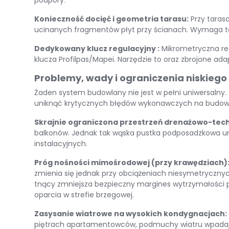
podpory
.
Konieczność docięć i geometria tarasu:
Przy tarasa
ucinanych fragmentów płyt przy ścianach
.
Wymaga to
Dedykowany klucz regulacyjny :
Mikrometryczna reg
klucza Profilpas/Mapei
.
Narzędzie to oraz zbrojone ada
Problemy, wady i ograniczenia niskieg
Żaden system budowlany nie jest w pełni uniwersalny
.
uniknąć krytycznych błędów wykonawczych na budow
Skrajnie ograniczona przestrzeń drenażowo-tec
balkonów
.
Jednak tak wąska pustka podposadzkowa un
instalacyjnych
.
Próg nośności mimośrodowej (przy krawędziach)
zmienia się jednak przy obciążeniach niesymetryczn
tnący zmniejsza bezpieczny margines wytrzymałości
oparcia w strefie brzegowej
.
Zasysanie wiatrowe na wysokich kondygnacjach:
piętrach apartamentowców, podmuchy wiatru wpadają