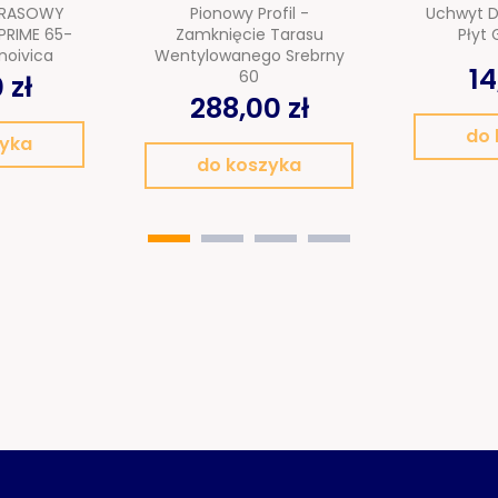
ARASOWY
Pionowy Profil -
Uchwyt D
RIME 65-
Zamknięcie Tarasu
Płyt
noivica
Wentylowanego Srebrny
14
60
 zł
288,00 zł
do 
zyka
do koszyka