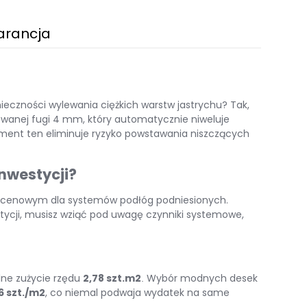
arancja
ieczności wylewania ciężkich warstw jastrychu?
Tak,
rowanej fugi 4 mm, który automatycznie niweluje
ement ten eliminuje ryzyko powstawania niszczących
nwestycji?
ie cenowym dla systemów podłóg podniesionych.
tycji, musisz wziąć pod uwagę czynniki systemowe,
ne zużycie rzędu
2,78 szt.m2
Wybór modnych desek
.
6 szt./m2
, co niemal podwaja wydatek na same