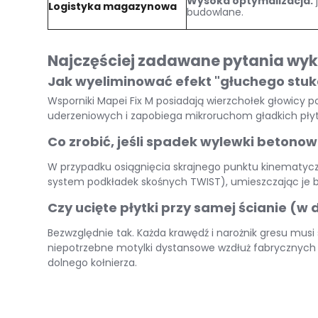
Wysoka optymalizacja:
Logistyka magazynowa
budowlane
.
Najczęściej zadawane pytania w
Jak wyeliminować efekt "głuchego stuk
Wsporniki Mapei Fix M posiadają wierzchołek głowicy
uderzeniowych i zapobiega mikroruchom gładkich płyt g
Co zrobić, jeśli spadek wylewki betono
W przypadku osiągnięcia skrajnego punktu kinematyczn
system podkładek skośnych TWIST), umieszczając je be
Czy ucięte płytki przy samej ścianie (w
Bezwzględnie tak.
Każda krawędź i narożnik gresu musi
niepotrzebne motylki dystansowe wzdłuż fabrycznych
dolnego kołnierza
.