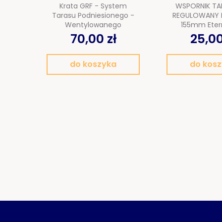
Krata GRF - System
WSPORNIK T
Tarasu Podniesionego -
REGULOWANY P
Wentylowanego
155mm Eter
70,00 zł
25,00
do koszyka
do kos