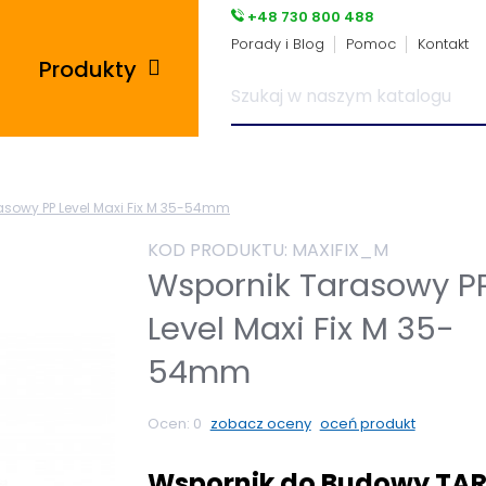
+48 730 800 488
Porady i Blog
Pomoc
Kontakt
Produkty
Posadzki przemysłowe
asowy PP Level Maxi Fix M 35-54mm
i płytki pcv
KOD PRODUKTU:
MAXIFIX_M
Płyty tarasowe
Wspornik Tarasowy P
Level Maxi Fix M 35-
Płytki podłogowe
54mm
Wsporniki tarasowe
Ocen:
0
zobacz oceny
oceń produkt
Panele winylowe
Wspornik do Budowy TA