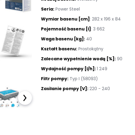
Kostka brukowa
Seria:
Power Steel
Wymiar basenu [cm]
: 282 x 196 x 84
Sztuczna trawa
Pojemność basenu [l]
: 3 662
Taras wentylowany
Waga basenu [kg]:
40
Kształt basenu:
Prostokątny
Płyty na podjazd
Zalecane wypełnienie wodą [%]:
90
Akcesoria ogrodowe
Wydajność pompy [l/h]:
1 249
Filtr pompy:
Typ I (58093)
Meble ogrodowe
Zasilanie pompy [V]:
220 - 240
Baseny i Spa
Pellet sosnowy
drzewny
OUTLET