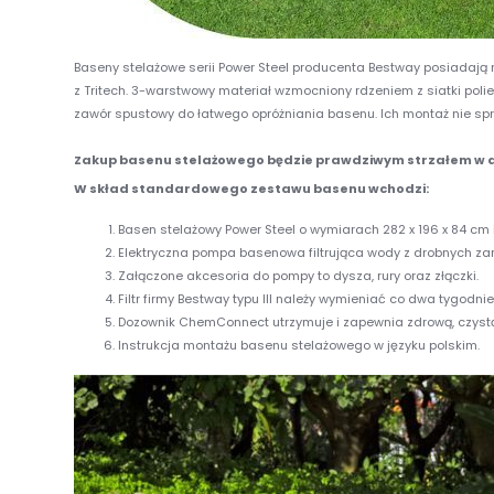
Baseny stelażowe serii Power Steel producenta Bestway posiadają
z Tritech. 3-warstwowy materiał wzmocniony rdzeniem z siatki pol
zawór spustowy do łatwego opróżniania basenu. Ich montaż nie spr
Zakup basenu stelażowego będzie prawdziwym strzałem w dz
W skład standardowego zestawu basenu wchodzi:
Basen stelażowy Power Steel o wymiarach 282 x 196 x 84 cm 
Elektryczna pompa basenowa filtrująca wody z drobnych za
Załączone akcesoria do pompy to dysza, rury oraz złączki.
Filtr firmy Bestway typu III należy wymieniać co dwa tygodni
Dozownik ChemConnect utrzymuje i zapewnia zdrową, czyst
Instrukcja montażu basenu stelażowego w języku polskim.