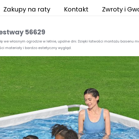
Zakupy na raty
Kontakt
Zwroty i Gw
 Bestway 56629
we własnym ogrodzie w letnie, upalne dni. Dzięki łatwości montażu basenu m
ci materiały i bardzo estetyczny wygląd.