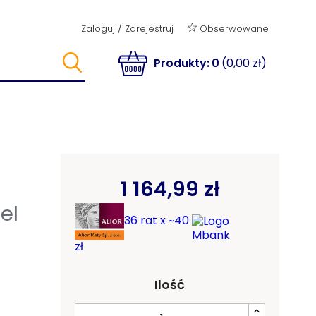
Obserwowane
Zaloguj
/
Zarejestruj
Produkty:
0
(0,00 zł)
1 164,99 zł
el
36 rat x ~40
zł
Ilość