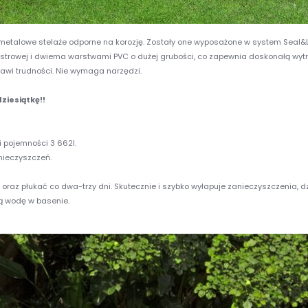
 metalowe stelaże odporne na korozję. Zostały one wyposażone w system Seal&L
iestrowej i dwiema warstwami PVC o dużej grubości, co zapewnia doskonałą wy
awi trudności. Nie wymaga narzędzi.
iesiątkę!!
i pojemności 3 662l.
nieczyszczeń.
e oraz płukać co dwa-trzy dni. Skutecznie i szybko wyłapuje zanieczyszczenia, d
ą wodę w basenie.