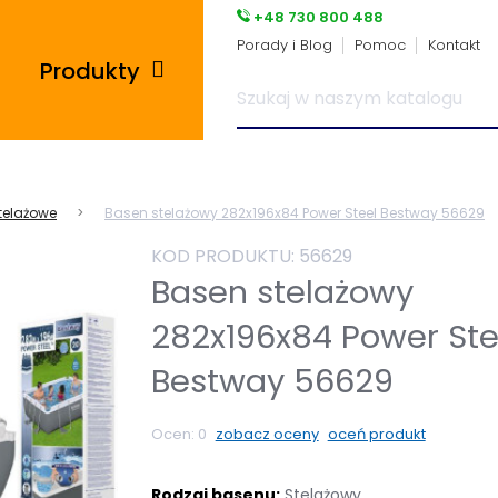
+48 730 800 488
Porady i Blog
Pomoc
Kontakt
Produkty
Posadzki przemysłowe
telażowe
Basen stelażowy 282x196x84 Power Steel Bestway 56629
i płytki pcv
KOD PRODUKTU:
56629
Płyty tarasowe
Basen stelażowy
282x196x84 Power Ste
Płytki podłogowe
Bestway 56629
Wsporniki tarasowe
Ocen:
0
zobacz oceny
oceń produkt
Panele winylowe
Rodzaj basenu:
Stelażowy