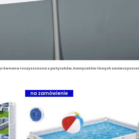
yrównana i oczyszczona z patyczków, kamyczków i innych zanieczyszcze
na zamówienie