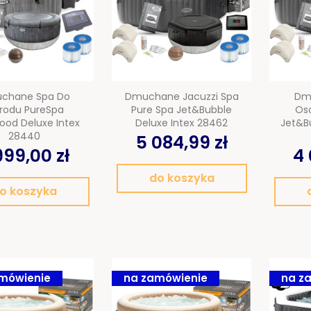
Kostka brukowa
Sztuczna trawa
Taras wentylowany
chane Spa Do
Dmuchane Jacuzzi Spa
Dm
rodu PureSpa
Pure Spa Jet&Bubble
Os
Płyty na podjazd
ood Deluxe Intex
Deluxe Intex 28462
Jet&B
28440
5 084,99 zł
999,00 zł
4 
Akcesoria ogrodowe
do koszyka
Meble ogrodowe
o koszyka
Baseny i Spa
Pellet sosnowy
drzewny
mówienie
na zamówienie
na z
OUTLET