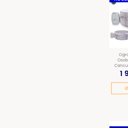
Ogr
Osob
Cancu
1 
d