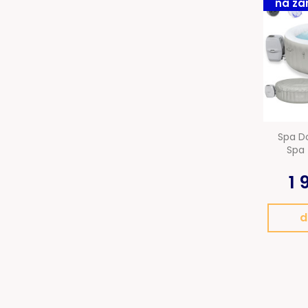
na za
Spa D
Spa 
1 
d