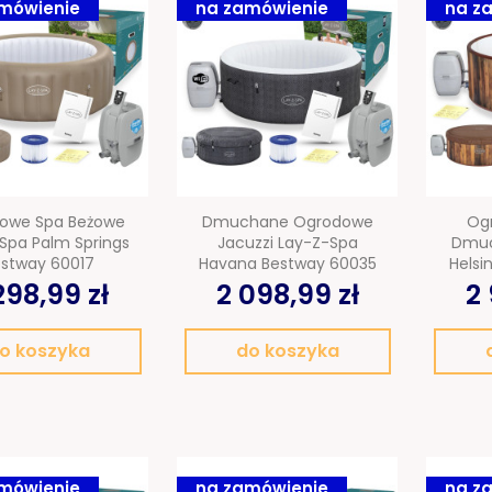
mówienie
na zamówienie
na z
owe Spa Beżowe
Dmuchane Ogrodowe
Og
Spa Palm Springs
Jacuzzi Lay-Z-Spa
Dmuc
stway 60017
Havana Bestway 60035
Helsi
298,99 zł
2 098,99 zł
2 
o koszyka
do koszyka
mówienie
na zamówienie
na z