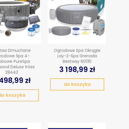
staw Dmuchane
Ogrodowe Spa Okrągłe
rodowe Spa 4-
Lay-Z-Spa Grenada
obowe PureSpa
Bestway 60135
ood Deluxe Intex
3 198,99 zł
28442
498,99 zł
do koszyka
do koszyka