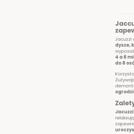
Jaccu
zapew
Jacuzzi
dysze, 
wyposażo
4 a 6 m
do 8 os
Korzyst
Zużywają
demonta
ogrodzi
Zalet
Jacuzzi
relaksuj
zapewnia
uroczys