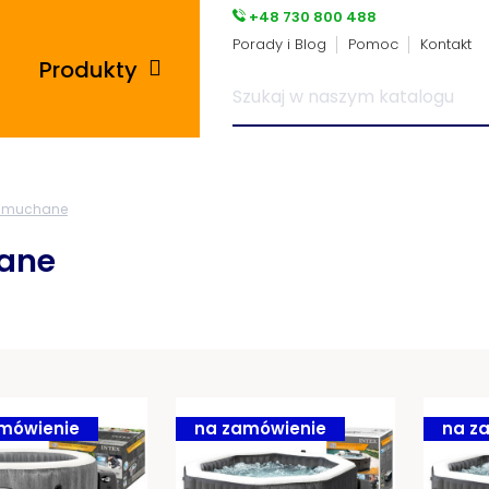
+48 730 800 488
Porady i Blog
Pomoc
Kontakt
Produkty
Posadzki przemysłowe
 dmuchane
i płytki pcv
ane
Płyty tarasowe
Płytki podłogowe
Wsporniki tarasowe
mówienie
na zamówienie
na z
Panele winylowe