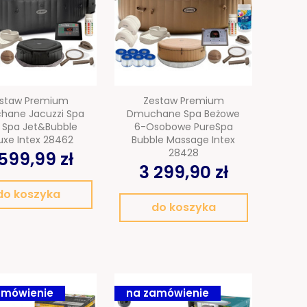
staw Premium
Zestaw Premium
ane Jacuzzi Spa
Dmuchane Spa Beżowe
 Spa Jet&Bubble
6-Osobowe PureSpa
uxe Intex 28462
Bubble Massage Intex
28428
599,99 zł
3 299,90 zł
do koszyka
do koszyka
amówienie
na zamówienie