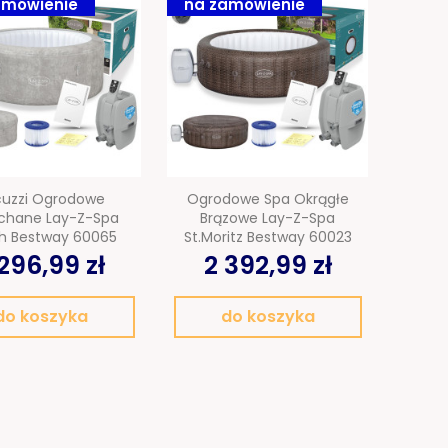
amówienie
na zamówienie
cuzzi Ogrodowe
Ogrodowe Spa Okrągłe
hane Lay-Z-Spa
Brązowe Lay-Z-Spa
ch Bestway 60065
St.Moritz Bestway 60023
296,99 zł
2 392,99 zł
do koszyka
do koszyka