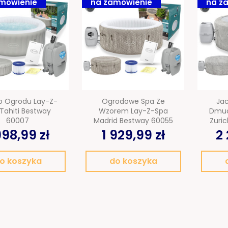
mówienie
na zamówienie
na z
o Ogrodu Lay-Z-
Ogrodowe Spa Ze
Ja
Tahiti Bestway
Wzorem Lay-Z-Spa
Dmuc
60007
Madrid Bestway 60055
Zuri
998,99 zł
1 929,99 zł
2 
o koszyka
do koszyka