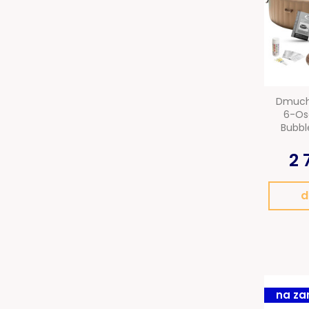
Dmuch
6-Os
Bubbl
2 
d
na za