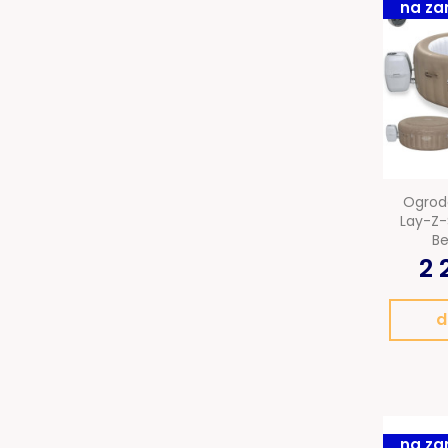
na za
Ogrod
Lay-Z-
Be
2 
d
na za