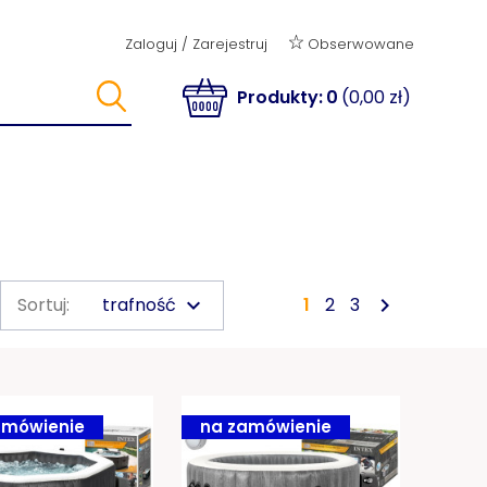
Obserwowane
Zaloguj
/
Zarejestruj
Produkty:
0
(0,00 zł)
trafność

Sortuj:
keyboard_arrow_down
1
2
3
amówienie
na zamówienie