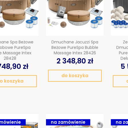
ane Spa Beżowe
Dmuchane Jacuzzi Spa
Ze
obowe PureSpa
Beżowe PureSpa Bubble
Dmuch
e Massage Intex
Massage Intex 28426
Pure
28428
Del
2 348,80 zł
748,90 zł
5 
do koszyka
o koszyka
mówienie
na zamówienie
na z