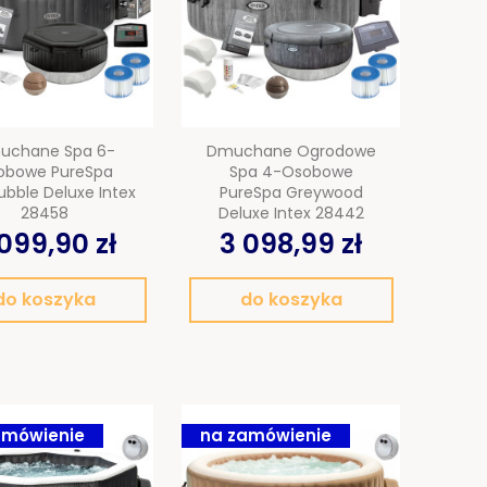
uchane Spa 6-
Dmuchane Ogrodowe
obowe PureSpa
Spa 4-Osobowe
ubble Deluxe Intex
PureSpa Greywood
28458
Deluxe Intex 28442
099,90 zł
3 098,99 zł
do koszyka
do koszyka
amówienie
na zamówienie