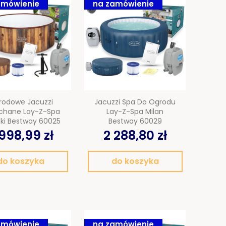
amówienie
na zamówienie
rodowe Jacuzzi
Jacuzzi Spa Do Ogrodu
hane Lay-Z-Spa
Lay-Z-Spa Milan
nki Bestway 60025
Bestway 60029
998,99 zł
2 288,80 zł
do koszyka
do koszyka
amówienie
na zamówienie