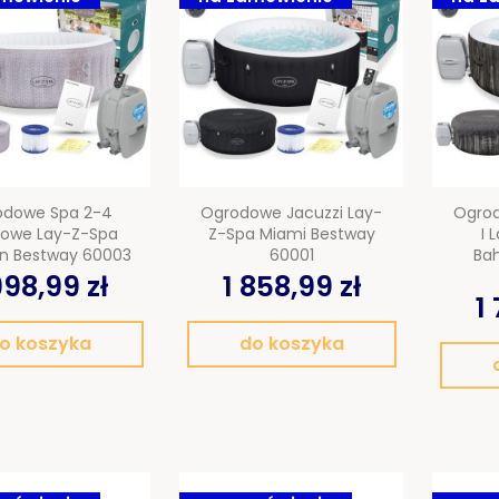
odowe Spa 2-4
Ogrodowe Jacuzzi Lay-
Ogrod
owe Lay-Z-Spa
Z-Spa Miami Bestway
I 
n Bestway 60003
60001
Ba
998,99 zł
1 858,99 zł
1
o koszyka
do koszyka