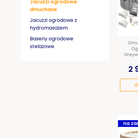
Jacuzzi ogrodowe
dmuchane
Jacuzzi ogrodowe z
hydromasażem
Baseny ogrodowe
Dmu
stelażowe
Og
Greyw
2 
d
na za