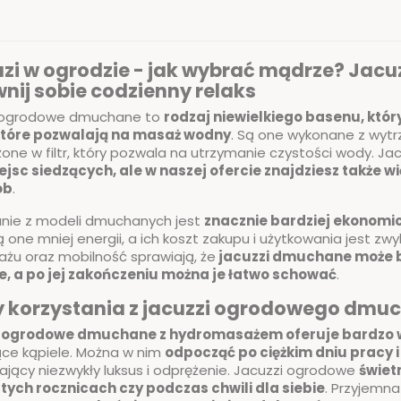
zi w ogrodzie - jak wybrać mądrze? Jac
nij sobie codzienny relaks
 ogrodowe dmuchane to
rodzaj niewielkiego basenu, któ
które pozwalają na masaż wodny
. Są one wykonane z wytrz
ne w filtr, który pozwala na utrzymanie czystości wody. 
iejsc siedzących, ale w naszej ofercie znajdziesz także
ób
.
anie z modeli dmuchanych jest
znacznie bardziej ekonomic
 one mniej energii, a ich koszt zakupu i użytkowania jest zw
żu oraz mobilność sprawiają, że
jacuzzi dmuchane może b
e, a po jej zakończeniu można je łatwo schować
.
y korzystania z jacuzzi ogrodowego dm
 ogrodowe dmuchane z hydromasażem oferuje bardzo wi
ące kąpiele. Można w nim
odpocząć po ciężkim dniu pracy 
jący niezwykły luksus i odprężenie. Jacuzzi ogrodowe
świetn
tych rocznicach czy podczas chwili dla siebie
. Przyjemna