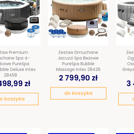
staw Premium
Zestaw Dmuchane
Ze
chane Spa 4-
Jacuzzi Spa Beżowe
Og
bowe PureSpa
PureSpa Bubble
Os
bble Deluxe Intex
Massage Intex 28426
Greyw
28458
2 799,90 zł
498,99 zł
3 
do koszyka
o koszyka