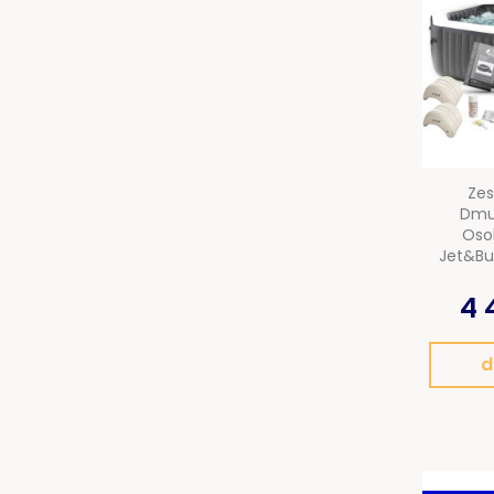
Ze
Dmu
Oso
Jet&Bu
4 
d