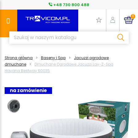
+48 730 800 488
0
Strona główna
Baseny i Spa
Jacuzzi ogrodowe
dmuchane
Dmuchane Ogrodowe Jacuzzi Lay-Z-Spa
Havana Bestway 60035
na zamówienie