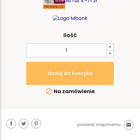
36 rat x ~71 zł
Ilość
dodaj do koszyka

Na zamówienie
powiedz znajomemu
mail