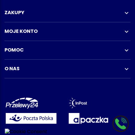
ZAKUPY

MOJE KONTO

POMOC

O NAS
