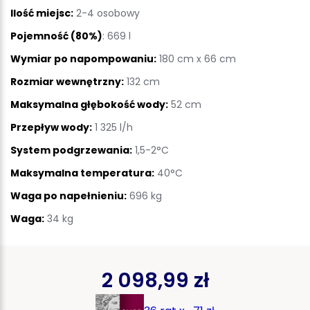
Ilość miejsc:
2-4 osobowy
Pojemność (80%)
: 669 l
Wymiar po napompowaniu:
180 cm x 66 cm
Rozmiar wewnętrzny:
132 cm
Maksymalna głębokość wody:
52 cm
Przepływ wody:
1 325 l/h
System podgrzewania:
1,5-2°C
Maksymalna temperatura:
40°C
Waga po napełnieniu:
696 kg
Waga:
34 kg
2 098,99 zł