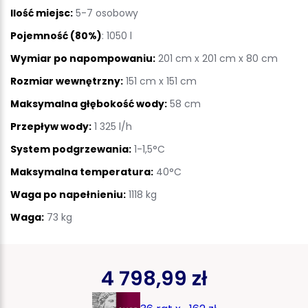
Ilość miejsc:
5-7 osobowy
Pojemność (80%)
: 1050 l
Wymiar po napompowaniu:
201 cm x 201 cm x 80 cm
Rozmiar wewnętrzny:
151 cm x 151 cm
Maksymalna głębokość wody:
58 cm
Przepływ wody:
1 325 l/h
System podgrzewania:
1-1,5°C
Maksymalna temperatura:
40°C
Waga po napełnieniu:
1118 kg
Waga:
73 kg
4 798,99 zł