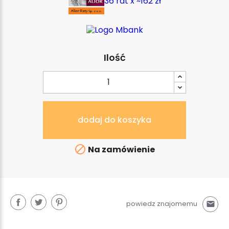
36 rat x ~162 zł
Ilość
dodaj do koszyka

Na zamówienie
powiedz znajomemu
mail