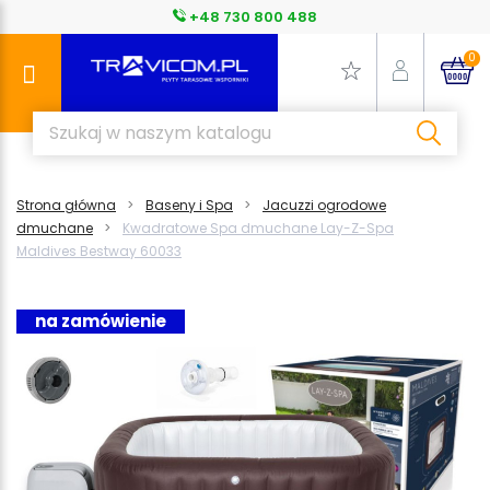
+48 730 800 488
0
Strona główna
Baseny i Spa
Jacuzzi ogrodowe
dmuchane
Kwadratowe Spa dmuchane Lay-Z-Spa
Maldives Bestway 60033
na zamówienie