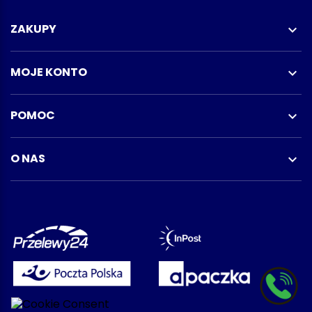
ZAKUPY

MOJE KONTO

POMOC

O NAS
