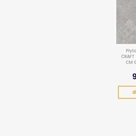
Płyt
CRAFT S
CM G
9
d