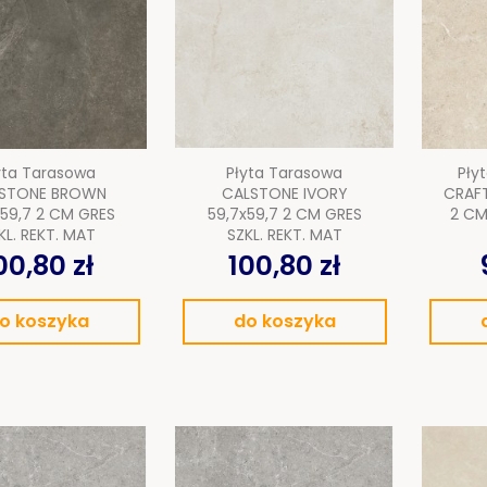
Kostka brukowa
Sztuczna trawa
Taras wentylowany
yta Tarasowa
Płyta Tarasowa
Pły
Płyty na podjazd
STONE BROWN
CALSTONE IVORY
CRAFT
x59,7 2 CM GRES
59,7x59,7 2 CM GRES
2 CM
KL. REKT. MAT
SZKL. REKT. MAT
Akcesoria ogrodowe
00,80 zł
100,80 zł
Meble ogrodowe
o koszyka
do koszyka
Baseny i Spa
Pellet sosnowy
drzewny
OUTLET