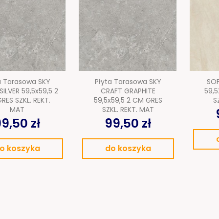
a Tarasowa SKY
Płyta Tarasowa SKY
SOF
ILVER 59,5x59,5 2
CRAFT GRAPHITE
59,5
RES SZKL. REKT.
59,5x59,5 2 CM GRES
S
MAT
SZKL. REKT. MAT
9,50 zł
99,50 zł
o koszyka
do koszyka