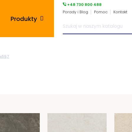
+48 730 800 488
Porady i Blog
Pomoc
Kontakt
Produkty
Posadzki przemysłowe
7x59,7
i płytki pcv
Płyty tarasowe
Płytki podłogowe
Wsporniki tarasowe
Panele winylowe