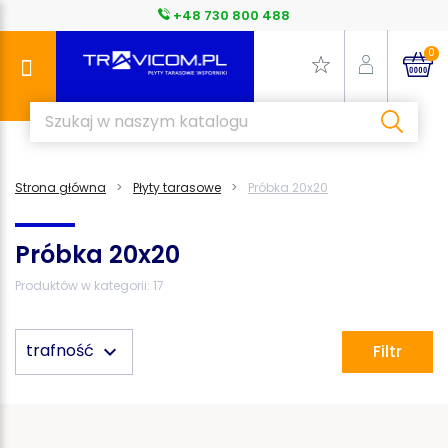
+48 730 800 488
0
Strona główna
Płyty tarasowe
Próbka 20x20
Próbka 20x20
Produktów w kategorii: 17
trafność
keyboard_arrow_down
Filtr