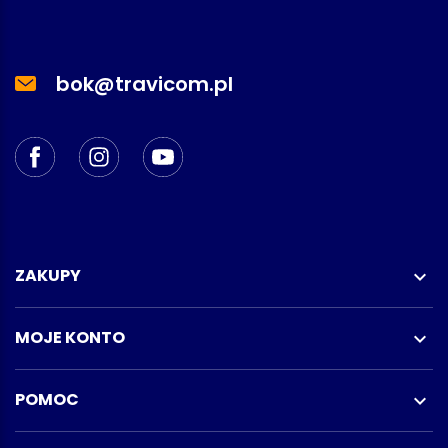
bok@travicom.pl
ZAKUPY

MOJE KONTO

POMOC
