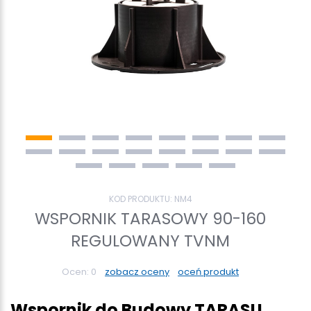
KOD PRODUKTU:
NM4
WSPORNIK TARASOWY 90-160
REGULOWANY TVNM
Ocen:
0
zobacz oceny
oceń produkt
Wspornik do Budowy TARASU