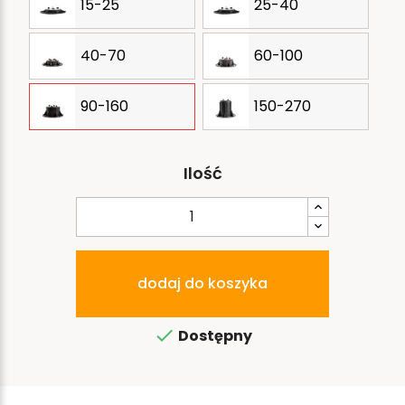
15-25
25-40
40-70
60-100
90-160
150-270
Ilość
dodaj do koszyka

Dostępny