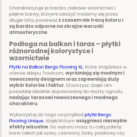
Charakteryzuje je bardzo ciekawe wzornictwo i
piękne barwy, którymi cieszyć możemy się przez
długie lata, ponieważ
z czasem nie tracą koloru i
są bardzo odporne na skrajne warunki
atmosferyczne
.
Podłoga na balkon i taras – płytki
różnorodnej kolorystyce i
wzornictwie
Płytki na Balkon Bergo Flooring XL
, które znajdziesz w
ofercie sklepu Travicom,
wyróżniają się modnym i
nowoczesny designem oraz zapewniają duży
wybór kolorów i faktur
. Stworzysz dzięki nim
posadzkę idealnie dopasowaną do reszty ogrodu,
nadając tarasowi nowoczesnego i modnego
charakteru
.
Wykorzystaj do tego na przykład
płytki Bergo
Flooring Unique
, dzięki którym
osiągniesz niezwykłe
efekty wizualne
. Do wyboru masz tu całą paletę
barw takich jak szary, czerwony, biały, piaskowy czy