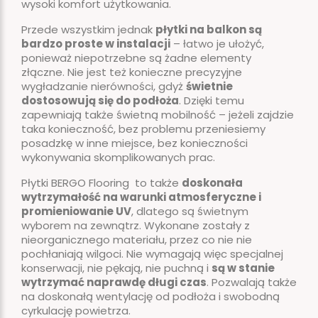
wysoki komfort użytkowania.
Przede wszystkim jednak
płytki na balkon są
bardzo proste w instalacji
– łatwo je ułożyć,
ponieważ niepotrzebne są żadne elementy
złączne. Nie jest też konieczne precyzyjne
wygładzanie nierówności, gdyż
świetnie
dostosowują się do podłoża
. Dzięki temu
zapewniają także świetną mobilność – jeżeli zajdzie
taka konieczność, bez problemu przeniesiemy
posadzkę w inne miejsce, bez konieczności
wykonywania skomplikowanych prac.
Płytki BERGO Flooring to także
doskonała
wytrzymałość na warunki atmosferyczne i
promieniowanie UV
, dlatego są świetnym
wyborem na zewnątrz. Wykonane zostały z
nieorganicznego materiału, przez co nie nie
pochłaniają wilgoci. Nie wymagają więc specjalnej
konserwacji, nie pękają, nie puchną i
są w stanie
wytrzymać naprawdę długi czas
. Pozwalają także
na doskonałą wentylację od podłoża i swobodną
cyrkulację powietrza.