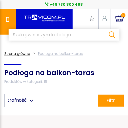
+48 730 800 488
0
Strona główna
Podłoga na balkon-taras
Podłoga na balkon-taras
Produktów w kategorii: 15
trafność
keyboard_arrow_down
Filtr