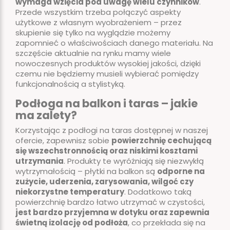
wymaga wzięcia pod uwagę wielu czynników
.
Przede wszystkim trzeba połączyć aspekty
użytkowe z własnym wyobrażeniem – przez
skupienie się tylko na wyglądzie możemy
zapomnieć o właściwościach danego materiału. Na
szczęście aktualnie na rynku mamy wiele
nowoczesnych produktów wysokiej jakości, dzięki
czemu nie będziemy musieli wybierać pomiędzy
funkcjonalnością a stylistyką.
Podłoga na balkon i taras – jakie
ma zalety?
Korzystając z podłogi na taras dostępnej w naszej
ofercie, zapewnisz sobie
powierzchnię cechującą
się wszechstronnością oraz niskimi kosztami
utrzymania
. Produkty te wyróżniają się niezwykłą
wytrzymałością – płytki na balkon są
odporne na
zużycie, uderzenia, zarysowania, wilgoć czy
niekorzystne temperatury
. Dodatkowo taką
powierzchnię bardzo łatwo utrzymać w czystości,
jest bardzo przyjemna w dotyku oraz zapewnia
świetną izolację od podłoża
, co przekłada się na