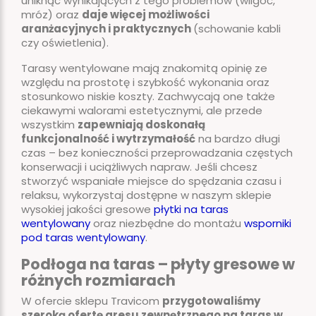
uniknąć wynikających z tego problemów (wilgoć,
mróz) oraz
daje więcej możliwości
aranżacyjnych i praktycznych
(schowanie kabli
czy oświetlenia).
Tarasy wentylowane mają znakomitą opinię ze
względu na prostotę i szybkość wykonania oraz
stosunkowo niskie koszty. Zachwycają one także
ciekawymi walorami estetycznymi, ale przede
wszystkim
zapewniają doskonałą
funkcjonalność i wytrzymałość
na bardzo długi
czas – bez konieczności przeprowadzania częstych
konserwacji i uciążliwych napraw. Jeśli chcesz
stworzyć wspaniałe miejsce do spędzania czasu i
relaksu, wykorzystaj dostępne w naszym sklepie
wysokiej jakości gresowe
płytki na taras
wentylowany
oraz niezbędne do montażu
wsporniki
pod taras wentylowany
.
Podłoga na taras – płyty gresowe w
różnych rozmiarach
W ofercie sklepu Travicom
przygotowaliśmy
szeroką ofertę gresu zewnętrznego na taras w