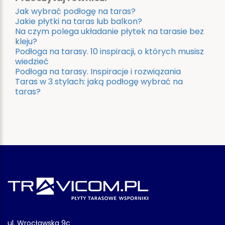
Jak wybrać podłogę na taras?
Jakie płytki na taras lub balkon?
Na czym polega układanie płytek na tarasie bez
kleju?
Podłoga na tarasy. 10 inspiracji, o których musisz
wiedzieć
Podłoga na tarasy. Inspiracje i rozwiązania
Taras w 3 stylach: jaką podłogę wybrać na
taras?
ul. Wrocławska 9c