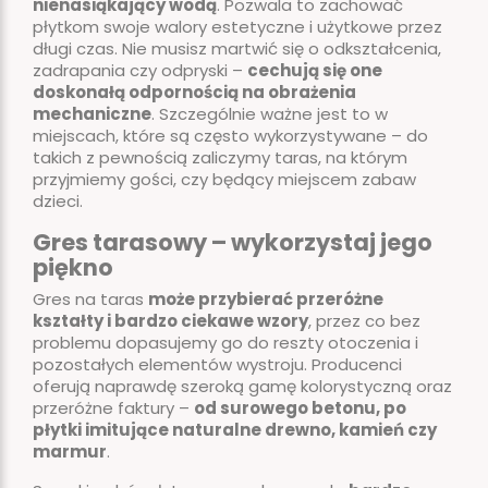
nienasiąkający wodą
. Pozwala to zachować
płytkom swoje walory estetyczne i użytkowe przez
długi czas. Nie musisz martwić się o odkształcenia,
zadrapania czy odpryski –
cechują się one
doskonałą odpornością na obrażenia
mechaniczne
. Szczególnie ważne jest to w
miejscach, które są często wykorzystywane – do
takich z pewnością zaliczymy taras, na którym
przyjmiemy gości, czy będący miejscem zabaw
dzieci.
Gres tarasowy – wykorzystaj jego
piękno
Gres na taras
może przybierać przeróżne
kształty i bardzo ciekawe wzory
, przez co bez
problemu dopasujemy go do reszty otoczenia i
pozostałych elementów wystroju. Producenci
oferują naprawdę szeroką gamę kolorystyczną oraz
przeróżne faktury –
od surowego betonu, po
płytki imitujące naturalne drewno, kamień czy
marmur
.