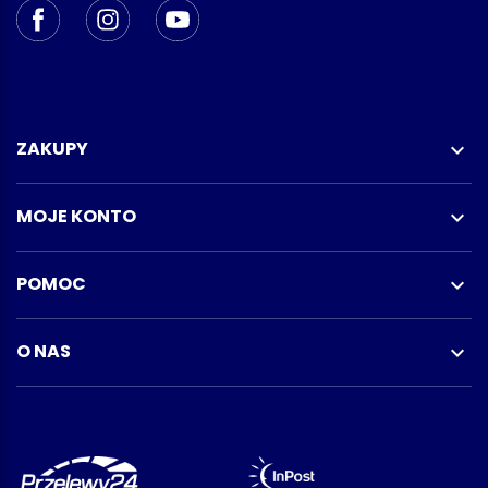
ZAKUPY

MOJE KONTO

POMOC

O NAS
