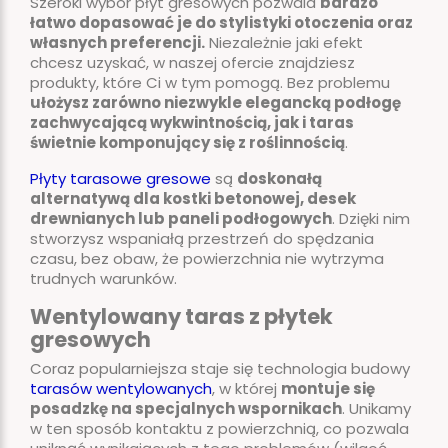
Szeroki wybór płyt gresowych pozwala
bardzo
łatwo dopasować je do stylistyki otoczenia oraz
własnych preferencji.
Niezależnie jaki efekt
chcesz uzyskać, w naszej ofercie znajdziesz
produkty, które Ci w tym pomogą. Bez problemu
ułożysz zarówno niezwykle elegancką podłogę
zachwycającą wykwintnością, jak i taras
świetnie komponujący się z roślinnością
.
Płyty tarasowe gresowe
są
doskonałą
alternatywą dla kostki betonowej, desek
drewnianych lub paneli podłogowych
. Dzięki nim
stworzysz wspaniałą przestrzeń do spędzania
czasu, bez obaw, że powierzchnia nie wytrzyma
trudnych warunków.
Wentylowany taras z płytek
gresowych
Coraz popularniejsza staje się technologia budowy
tarasów wentylowanych
, w której
montuje się
posadzkę na specjalnych wspornikach
. Unikamy
w ten sposób kontaktu z powierzchnią, co pozwala