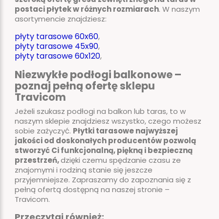
postaci płytek w różnych rozmiarach
. W naszym
asortymencie znajdziesz:
płyty tarasowe 60x60
,
płyty tarasowe 45x90
,
płyty tarasowe 60x120
,
Niezwykłe podłogi balkonowe –
poznaj pełną ofertę sklepu
Travicom
Jeżeli szukasz podłogi na balkon lub taras, to w
naszym sklepie znajdziesz wszystko, czego możesz
sobie zażyczyć.
Płytki tarasowe najwyższej
jakości od doskonałych producentów pozwolą
stworzyć Ci funkcjonalną, piękną i bezpieczną
przestrzeń,
dzięki czemu spędzanie czasu ze
znajomymi i rodziną stanie się jeszcze
przyjemniejsze. Zapraszamy do zapoznania się z
pełną ofertą dostępną na naszej stronie –
Travicom.
Przeczytaj również: