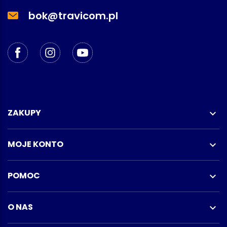
bok@travicom.pl
ZAKUPY

MOJE KONTO

POMOC

O NAS
