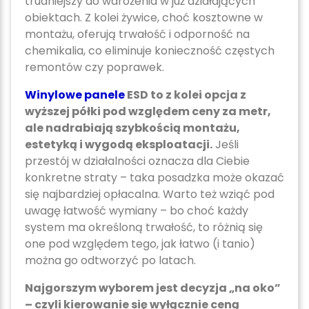
trudniejszy do wdrożenia w już działających
obiektach. Z kolei żywice, choć kosztowne w
montażu, oferują trwałość i odporność na
chemikalia, co eliminuje konieczność częstych
remontów czy poprawek.
Winylowe panele
ESD to z kolei opcja z
wyższej półki pod względem ceny za metr,
ale nadrabiają szybkością montażu,
estetyką i wygodą eksploatacji.
Jeśli
przestój w działalności oznacza dla Ciebie
konkretne straty – taka posadzka może okazać
się najbardziej opłacalna. Warto też wziąć pod
uwagę łatwość wymiany – bo choć każdy
system ma określoną trwałość, to różnią się
one pod względem tego, jak łatwo (i tanio)
można go odtworzyć po latach.
Najgorszym wyborem jest decyzja „na oko”
– czyli kierowanie się wyłącznie ceną