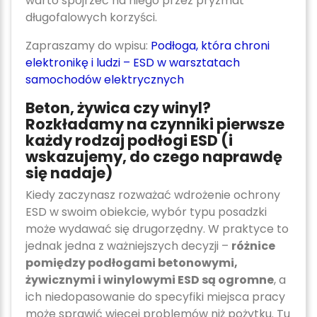
warto spojrzeć na niego przez pryzmat
długofalowych korzyści.
Zapraszamy do wpisu:
Podłoga, która chroni
elektronikę i ludzi – ESD w warsztatach
samochodów elektrycznych
Beton, żywica czy winyl?
Rozkładamy na czynniki pierwsze
każdy rodzaj podłogi ESD (i
wskazujemy, do czego naprawdę
się nadaje)
Kiedy zaczynasz rozważać wdrożenie ochrony
ESD w swoim obiekcie, wybór typu posadzki
może wydawać się drugorzędny. W praktyce to
jednak jedna z ważniejszych decyzji –
różnice
pomiędzy podłogami betonowymi,
żywicznymi i winylowymi ESD są ogromne
, a
ich niedopasowanie do specyfiki miejsca pracy
może sprawić więcej problemów niż pożytku. Tu