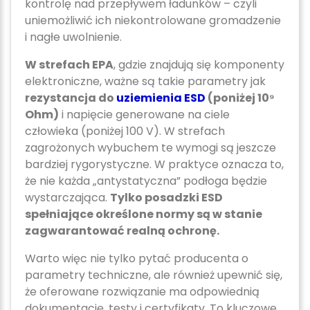
kontrolę nad przepływem ładunków – czyli
uniemożliwić ich niekontrolowane gromadzenie
i nagłe uwolnienie.
W strefach EPA
, gdzie znajdują się komponenty
elektroniczne, ważne są takie parametry jak
rezystancja do
uziemienia ESD
(poniżej 10⁹
Ohm)
i napięcie generowane na ciele
człowieka (poniżej 100 V). W strefach
zagrożonych wybuchem te wymogi są jeszcze
bardziej rygorystyczne. W praktyce oznacza to,
że nie każda „antystatyczna” podłoga będzie
wystarczająca.
Tylko posadzki ESD
spełniające określone normy są w stanie
zagwarantować realną ochronę.
Warto więc nie tylko pytać producenta o
parametry techniczne, ale również upewnić się,
że oferowane rozwiązanie ma odpowiednią
dokumentację, testy i certyfikaty. To kluczowe