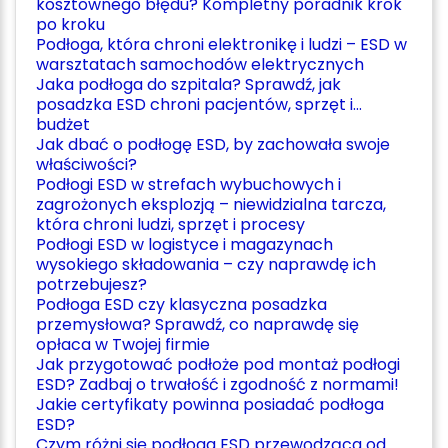
kosztownego błędu? Kompletny poradnik krok
po kroku
Podłoga, która chroni elektronikę i ludzi – ESD w
warsztatach samochodów elektrycznych
Jaka podłoga do szpitala? Sprawdź, jak
posadzka ESD chroni pacjentów, sprzęt i…
budżet
Jak dbać o podłogę ESD, by zachowała swoje
właściwości?
Podłogi ESD w strefach wybuchowych i
zagrożonych eksplozją – niewidzialna tarcza,
która chroni ludzi, sprzęt i procesy
Podłogi ESD w logistyce i magazynach
wysokiego składowania – czy naprawdę ich
potrzebujesz?
Podłoga ESD czy klasyczna posadzka
przemysłowa? Sprawdź, co naprawdę się
opłaca w Twojej firmie
Jak przygotować podłoże pod montaż podłogi
ESD? Zadbaj o trwałość i zgodność z normami!
Jakie certyfikaty powinna posiadać podłoga
ESD?
Czym różni się podłoga ESD przewodząca od