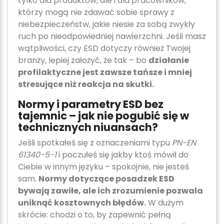
tylko dla produktów, ale i dla pracowników,
którzy mogą nie zdawać sobie sprawy z
niebezpieczeństw, jakie niesie za sobą zwykły
ruch po nieodpowiedniej nawierzchni. Jeśli masz
wątpliwości, czy ESD dotyczy również Twojej
branży, lepiej założyć, że tak – bo
działanie
profilaktyczne jest zawsze tańsze i mniej
stresujące niż reakcja na skutki.
Normy i parametry ESD bez
tajemnic – jak nie pogubić się w
technicznych niuansach?
Jeśli spotkałeś się z oznaczeniami typu
PN-EN
61340-5-1
i poczułeś się jakby ktoś mówił do
Ciebie w innym języku – spokojnie, nie jesteś
sam.
Normy dotyczące posadzek ESD
bywają zawiłe, ale ich zrozumienie pozwala
uniknąć kosztownych błędów.
W dużym
skrócie: chodzi o to, by zapewnić pełną