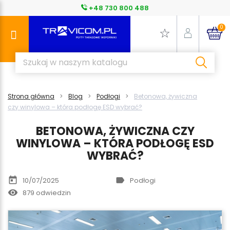
+48 730 800 488
0
Strona główna
Blog
Podłogi
Betonowa, żywiczna
czy winylowa – która podłogę ESD wybrać?
BETONOWA, ŻYWICZNA CZY
WINYLOWA – KTÓRA PODŁOGĘ ESD
WYBRAĆ?
today
label
10/07/2025
Podłogi
remove_red_eye
879 odwiedzin