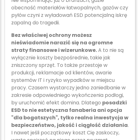
Nie wspominając już o branżach, gdzie
obecność materiałów łatwopalnych, gazów czy
pyłów czyni z wyładowań ESD potencjalną iskrę
zapalną do tragedii.
Bez właściwej ochrony możesz
nieświadomie narazić się na ogromne
straty finansowe i wizerunkowe.
A to nie są
wyłącznie koszty bezpośrednie, takie jak
zniszczony sprzęt. To także przestoje w
produkcji, reklamacje od klientów, awarie
systemów IT i ryzyko wypadków w miejscu
pracy. Czasem wystarczy jedno zaniedbanie w
zakresie odpowiedniego wykończenia podłogi,
by uruchomić efekt domina. Dlatego
posadzki
ESD to nie estetyczna fanaberia ani opcja
"dla bogatszych", tylko realna inwestycja w
bezpieczeństwo, jakość i ciągłość działania
.
I nawet jeśli początkowy koszt Cię zaskoczy,