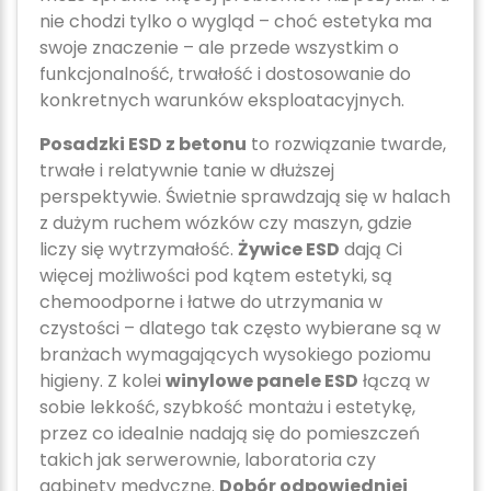
nie chodzi tylko o wygląd – choć estetyka ma
swoje znaczenie – ale przede wszystkim o
funkcjonalność, trwałość i dostosowanie do
konkretnych warunków eksploatacyjnych.
Posadzki ESD z betonu
to rozwiązanie twarde,
trwałe i relatywnie tanie w dłuższej
perspektywie. Świetnie sprawdzają się w halach
z dużym ruchem wózków czy maszyn, gdzie
liczy się wytrzymałość.
Żywice ESD
dają Ci
więcej możliwości pod kątem estetyki, są
chemoodporne i łatwe do utrzymania w
czystości – dlatego tak często wybierane są w
branżach wymagających wysokiego poziomu
higieny. Z kolei
winylowe panele ESD
łączą w
sobie lekkość, szybkość montażu i estetykę,
przez co idealnie nadają się do pomieszczeń
takich jak serwerownie, laboratoria czy
gabinety medyczne.
Dobór odpowiedniej