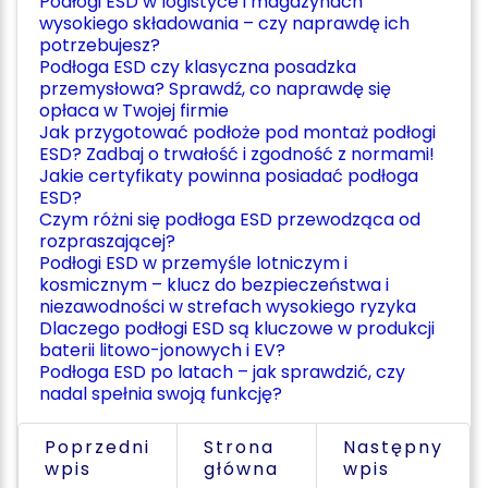
Podłogi ESD w logistyce i magazynach
wysokiego składowania – czy naprawdę ich
potrzebujesz?
Podłoga ESD czy klasyczna posadzka
przemysłowa? Sprawdź, co naprawdę się
opłaca w Twojej firmie
Jak przygotować podłoże pod montaż podłogi
ESD? Zadbaj o trwałość i zgodność z normami!
Jakie certyfikaty powinna posiadać podłoga
ESD?
Czym różni się podłoga ESD przewodząca od
rozpraszającej?
Podłogi ESD w przemyśle lotniczym i
kosmicznym – klucz do bezpieczeństwa i
niezawodności w strefach wysokiego ryzyka
Dlaczego podłogi ESD są kluczowe w produkcji
baterii litowo-jonowych i EV?
Podłoga ESD po latach – jak sprawdzić, czy
nadal spełnia swoją funkcję?
Poprzedni
Strona
Następny
wpis
główna
wpis