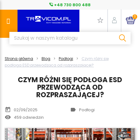
+48 730 800 488
0
Strona główna
Blog
Podłogi
Czym różni się
podłoga ESD przewodząca od rozpraszającej?
CZYM RÓŻNI SIĘ PODŁOGA ESD
PRZEWODZĄCA OD
ROZPRASZAJĄCEJ?
today
label
02/09/2025
Podłogi
remove_red_eye
459 odwiedzin