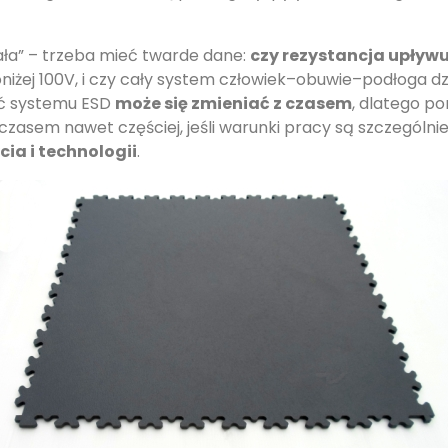
ała” – trzeba mieć twarde dane:
czy rezystancja upływu
żej 100V, i czy cały system człowiek–obuwie–podłoga d
ść systemu ESD
może się zmieniać z czasem
, dlatego po
a czasem nawet częściej, jeśli warunki pracy są szczegól
ia i technologii
.