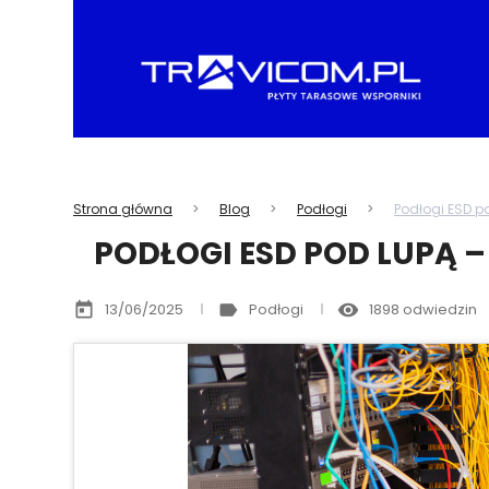
Strona główna
Blog
Podłogi
Podłogi ESD p
PODŁOGI ESD POD LUPĄ –
today
label
remove_red_eye
13/06/2025
Podłogi
1898 odwiedzin