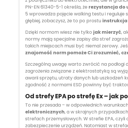
z podręcznika do elektrotechniki, ale w grunc
PN-EN 61340-5-1 określa, że
rezystancja do 
5 wprowadza pojęcie walking testu i reguluje
głębiej, zobaczysz, że to po prostu
instrukcja
Dzięki normom wiesz nie tylko
jak mierzyć
, a
normy mają specjalne zapisy dla stref zagroż
takich miejscach musi być niemal zerowy. Je
znajomość norm pomoże Ci zrozumieć, c
Szczególną uwagę warto zwrócić na podłogi 
zagrożenia związane z elektrostatyką są wyj
awarii sprzętu, utraty danych lub uszkodzeń 
zgodność z normami ESD powinny być traktowa
Od strefy EPA po strefę Ex – jak p
To nie przesada – w odpowiednich warunkach
elektronicznych
, a w skrajnych przypadkach
strefach przemysłowych. W strefie EPA, czyl
zabezpieczenie urządzeń. Natomiast w strefach