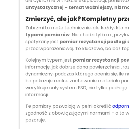
ale cyklicznie w trakcie eksploatacji, poniew
antystatycznej – temat ważniejszy, niż 
Zmierzyć, ale jak? Kompletny prz
Zabrzmi to może technicznie, ale każdy, kto 
typami pomiarów
. Nie chodzi tylko o „przył
spotykany jest
pomiar rezystancji podłogi 
przeciwporażeniowej. To kluczowe, bo bez tego
Kolejnym typem jest
pomiar rezystancji po
informację, jak dobrze dana powierzchnia „rozp
dynamiczny, podczas którego ocenia się, ile n
bo pokazuje realne zachowanie materiału podcz
weryfikuje cały system ESD, nie tylko podłogę
informacji.
Te pomiary pozwalają w pełni określić
odporn
zgodność z obowiązującymi normami – a to wł
pozoruje.