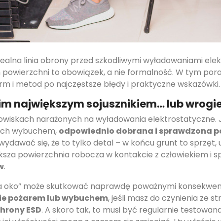
e realna linia obrony przed szkodliwymi wyładowaniami ele
 powierzchni to obowiązek, a nie formalność. W tym pora
rm i metod po najczęstsze błędy i praktyczne wskazówki.
m największym sojusznikiem… lub wrogi
owiskach narażonych na wyładowania elektrostatyczne. J
nych wybuchem,
odpowiednio dobrana i sprawdzona p
wydawać się, że to tylko detal – w końcu grunt to sprzęt, 
iększa powierzchnia robocza w kontakcie z człowiekiem i 
w
.
a oko” może skutkować naprawdę poważnymi konsekwencj
ie pożarem lub wybuchem
, jeśli masz do czynienia ze st
hrony ESD
. A skoro tak, to musi być regularnie testowana