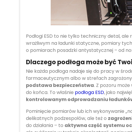
Podłogi ESD to nie tylko techniczny detal, al
wrażliwym na ładunki statyczne, pomiary tych
o pomiarach posadzki antystatycznej – od no
Dlaczego podłoga może być Twoi
Nie każda podłoga nadaje się do pracy w środ
farmaceutycznym albo w strefach zagrożo
podstawa bezpieczeństwa
. Z pozoru może 
do końca. To właśnie
podłoga ESD
, jako najw
kontrolowanym odprowadzaniu ładunkó
Pominięcie pomiarów lub ich wykonywanie „n
delikatnych podzespołów, ale też o
zagrożen
do działania – to
aktywna część systemu oc