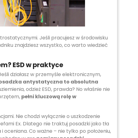
ktrostatycznymi. Jeśli pracujesz w środowisku
dniku znajdziesz wszystko, co warto wiedzieć
em? ESD w praktyce
eśli działasz w przemyśle elektronicznym,
osadzka antystatyczna to absolutna
uziemienia, odzież ESD, prawda? No właśnie nie
sprzętem,
pełni kluczową rolę w
ami. Nie chodzi wyłącznie o uszkodzenie
refami Ex. Dlatego nie traktuj posadzki jako tła
 i oceniana. Co ważne – nie tylko po położeniu,