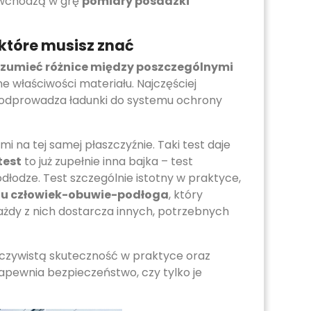
ie wchodzą w grę
pomiary posadzki
 które musisz znać
ozumieć różnice między poszczególnymi
nne właściwości materiału. Najczęściej
e odprowadza ładunki do systemu ochrony
 na tej samej płaszczyźnie. Taki test daje
test
to już zupełnie inna bajka – test
dłodze. Test szczególnie istotny w praktyce,
du człowiek-obuwie-podłoga
, który
ażdy z nich dostarcza innych, potrzebnych
rzeczywistą skuteczność w praktyce oraz
apewnia bezpieczeństwo, czy tylko je