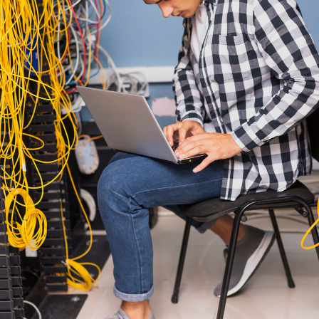
Kostka brukowa
Sztuczna trawa
Taras wentylowany
Płyty na podjazd
Akcesoria ogrodowe
Meble ogrodowe
Baseny i Spa
Pellet sosnowy
drzewny
OUTLET