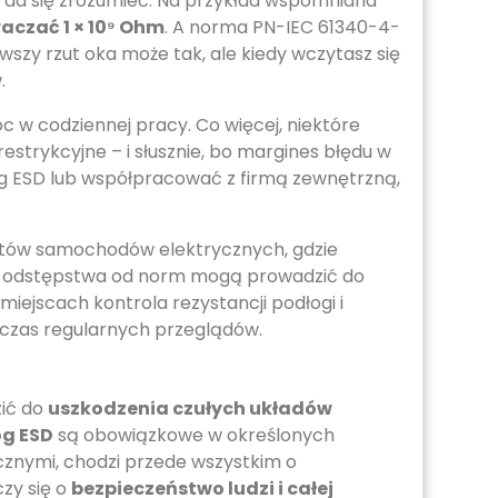
e da się zrozumieć. Na przykład wspomniana
aczać 1 × 10⁹ Ohm
. A norma PN-IEC 61340-4-
szy rzut oka może tak, ale kiedy wczytasz się
.
 w codziennej pracy. Co więcej, niektóre
strykcyjne – i słusznie, bo margines błędu w
óg ESD lub współpracować z firmą zewnętrzną,
tatów samochodów elektrycznych, gdzie
kie odstępstwa od norm mogą prowadzić do
iejscach kontrola rezystancji podłogi i
dczas regularnych przeglądów.
zić do
uszkodzenia czułych układów
óg ESD
są obowiązkowe w określonych
cznymi, chodzi przede wszystkim o
czy się o
bezpieczeństwo ludzi i całej