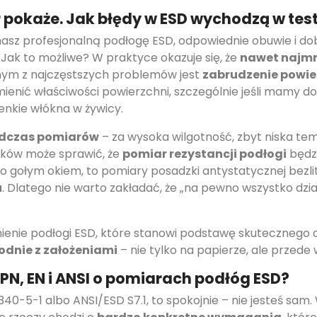
ar pokaże. Jak błędy w ESD wychodzą w te
masz profesjonalną podłogę ESD, odpowiednie obuwie i d
Jak to możliwe? W praktyce okazuje się, że
nawet najmn
nym z najczęstszych problemów jest
zabrudzenie powie
enić właściwości powierzchni, szczególnie jeśli mamy d
enkie włókna w żywicy.
odczas pomiarów
– za wysoka wilgotność, zbyt niska tem
ników może sprawić, że
pomiar rezystancji podłogi
będzi
ego gołym okiem, to pomiary posadzki antystatycznej bezl
u
. Dlatego nie warto zakładać, że „na pewno wszystko dzi
mienie podłogi ESD, które stanowi podstawę skuteczneg
odnie z założeniami
– nie tylko na papierze, ale przede
 PN, EN i ANSI o pomiarach podłóg ESD?
40-5-1 albo ANSI/ESD S7.1, to spokojnie – nie jesteś sam. 