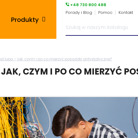
+48 730 800 488
Porady i Blog
Pomoc
Kontakt
Produkty
Posadzki przemysłowe
od lupą – jak, czym i po co mierzyć posadzki antystatyczne?
i płytki pcv
 JAK, CZYM I PO CO MIERZYĆ 
Płyty tarasowe
Płytki podłogowe
Wsporniki tarasowe
Panele winylowe