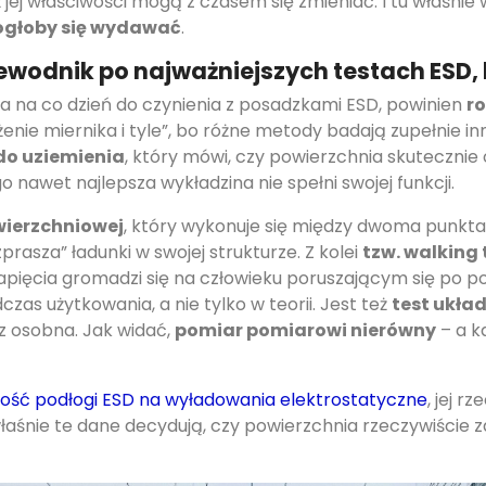
aż jej właściwości mogą z czasem się zmieniać. I tu właśn
mogłoby się wydawać
.
ewodnik po najważniejszych testach ESD,
ma na co dzień do czynienia z posadzkami ESD, powinien
r
ożenie miernika i tyle”, bo różne metody badają zupełnie i
do uziemienia
, który mówi, czy powierzchnia skuteczni
 nawet najlepsza wykładzina nie spełni swojej funkcji.
wierzchniowej
, który wykonuje się między dwoma punktami
rasza” ładunki w swojej strukturze. Z kolei
tzw. walking 
apięcia gromadzi się na człowieku poruszającym się po po
as użytkowania, a nie tylko w teorii. Jest też
test ukła
 z osobna. Jak widać,
pomiar pomiarowi nierówny
– a k
ość podłogi ESD na wyładowania elektrostatyczne
, jej 
aśnie te dane decydują, czy powierzchnia rzeczywiście z