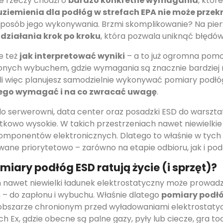
ie rzeczy chodzi o
bardzo konkretne wymagania
, któr
uziemienia dla podłóg w strefach EPA nie może przekr
 sposób jego wykonywania. Brzmi skomplikowanie? Na pierw
 działania krok po kroku
, która pozwala uniknąć błędów
le też
jak interpretować wyniki
– a to już ogromna pomoc
onych wybuchem, gdzie wymagania są znacznie bardziej re
śli więc planujesz samodzielnie wykonywać pomiary podł
zego wymagać i na co zwracać uwagę
.
do serwerowni, data center oraz posadzki ESD do warsz
ątkowo wysokie. W takich przestrzeniach nawet niewiel
komponentów elektronicznych. Dlatego to właśnie w tych m
ne priorytetowo – zarówno na etapie odbioru, jak i po
omiary podłóg ESD ratują życie (i sprzęt)?
 nawet niewielki ładunek elektrostatyczny może prowad
 – do zapłonu i wybuchu. Właśnie dlatego
pomiary podł
i obszarze chronionym przed wyładowaniami elektrostaty
 Ex, gdzie obecne są palne gazy, pyły lub ciecze, gra to