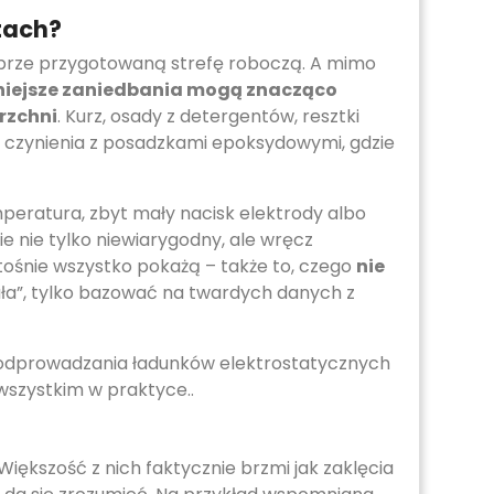
stach?
obrze przygotowaną strefę roboczą. A mimo
iejsze zaniedbania mogą znacząco
rzchni
. Kurz, osady z detergentów, resztki
o czynienia z posadzkami epoksydowymi, gdzie
peratura, zbyt mały nacisk elektrody albo
e nie tylko niewiarygodny, ale wręcz
itośnie wszystko pokażą – także to, czego
nie
ała”, tylko bazować na twardych danych z
o odprowadzania ładunków elektrostatycznych
 wszystkim w praktyce..
Większość z nich faktycznie brzmi jak zaklęcia