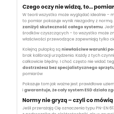
Czego oczy nie widzą, to... pomi
W teorii wszystko może wyglądać idealnie – 
to pomiar pokazuje wynik niezgodny z normą. 
zaniżyć skuteczność całego systemu
. Jed
środków czyszczących – to wszystko może zmi
właściwości przewodzące zapewniają tylko ci
Kolejną pułapką są
niewłaściwe warunki p
brak kalibracji urządzenia. Każdy z tych czyn
całkowicie błędny. I choć często nie widać t
dostrzeżesz bez specjalistycznego sprzęt
pomiarów
Pokazuje tom jak ważne jest prawidłowe uzie
i
gwarantuje, że cały system ESD działa zg
Normy nie gryzą – czyli co mówią
Jeśli przerażają Cię oznaczenia typu PN-EN 613