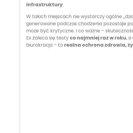
infrastruktury
.
W takich miejscach nie wystarczy ogólne „dzi
generowane podczas chodzenia pozostaje poni
może być krytyczne. I co ważne – skuteczno
Ex zaleca się testy
co najmniej raz w roku
, 
biurokracja – to
realna ochrona zdrowia, życ