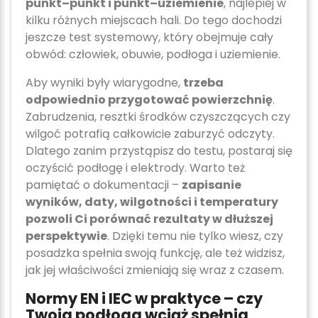
punkt–punkt i punkt–uziemienie
, najlepiej w
kilku różnych miejscach hali. Do tego dochodzi
jeszcze test systemowy, który obejmuje cały
obwód: człowiek, obuwie, podłoga i uziemienie.
Aby wyniki były wiarygodne,
trzeba
odpowiednio przygotować powierzchnię
.
Zabrudzenia, resztki środków czyszczących czy
wilgoć potrafią całkowicie zaburzyć odczyty.
Dlatego zanim przystąpisz do testu, postaraj się
oczyścić podłogę i elektrody. Warto też
pamiętać o dokumentacji –
zapisanie
wyników, daty, wilgotności i temperatury
pozwoli Ci porównać rezultaty w dłuższej
perspektywie
. Dzięki temu nie tylko wiesz, czy
posadzka spełnia swoją funkcję, ale też widzisz,
jak jej właściwości zmieniają się wraz z czasem.
Normy EN i IEC w praktyce – czy
Twoja podłoga wciąż spełnia