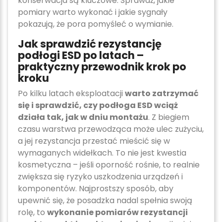
konserwacja są kluczowe. Sprawdź, jakie
pomiary warto wykonać i jakie sygnały
pokazują, że pora pomyśleć o wymianie.
Jak sprawdzić rezystancję
podłogi ESD po latach –
praktyczny przewodnik krok po
kroku
Po kilku latach eksploatacji
warto zatrzymać
się i sprawdzić, czy podłoga ESD wciąż
działa tak, jak w dniu montażu
. Z biegiem
czasu warstwa przewodząca może ulec zużyciu,
a jej rezystancja przestać mieścić się w
wymaganych widełkach. To nie jest kwestia
kosmetyczna – jeśli oporność rośnie, to realnie
zwiększa się ryzyko uszkodzenia urządzeń i
komponentów. Najprostszy sposób, aby
upewnić się, że posadzka nadal spełnia swoją
rolę, to
wykonanie pomiarów rezystancji