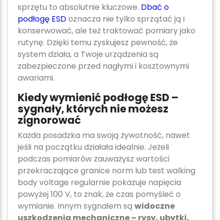
sprzętu to absolutnie kluczowe.
Dbać o
podłogę ESD
oznacza nie tylko sprzątać ją i
konserwować, ale też traktować pomiary jako
rutynę. Dzięki temu zyskujesz pewność, że
system działa, a Twoje urządzenia są
zabezpieczone przed nagłymi i kosztownymi
awariami.
Kiedy wymienić podłogę ESD –
sygnały, których nie możesz
zignorować
Każda posadzka ma swoją żywotność, nawet
jeśli na początku działała idealnie. Jeżeli
podczas pomiarów zauważysz wartości
przekraczające granice norm lub test walking
body voltage regularnie pokazuje napięcia
powyżej 100 V, to znak, że czas pomyśleć o
wymianie. Innym sygnałem są
widoczne
uszkodzenia mechaniczne – rysy, ubytki,