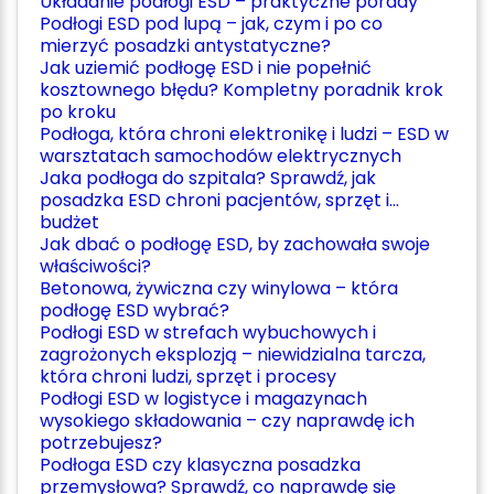
Układanie podłogi ESD – praktyczne porady
Podłogi ESD pod lupą – jak, czym i po co
mierzyć posadzki antystatyczne?
Jak uziemić podłogę ESD i nie popełnić
kosztownego błędu? Kompletny poradnik krok
po kroku
Podłoga, która chroni elektronikę i ludzi – ESD w
warsztatach samochodów elektrycznych
Jaka podłoga do szpitala? Sprawdź, jak
posadzka ESD chroni pacjentów, sprzęt i…
budżet
Jak dbać o podłogę ESD, by zachowała swoje
właściwości?
Betonowa, żywiczna czy winylowa – która
podłogę ESD wybrać?
Podłogi ESD w strefach wybuchowych i
zagrożonych eksplozją – niewidzialna tarcza,
która chroni ludzi, sprzęt i procesy
Podłogi ESD w logistyce i magazynach
wysokiego składowania – czy naprawdę ich
potrzebujesz?
Podłoga ESD czy klasyczna posadzka
przemysłowa? Sprawdź, co naprawdę się