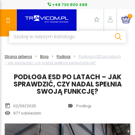
+48 730 800 488
0
Strona główna
Blog
Podłogi
Podłoga ESD po latach
– jak sprawdzić, czy nadal spełnia swoją funkcję?
PODŁOGA ESD PO LATACH – JAK
SPRAWDZIĆ, CZY NADAL SPEŁNIA
SWOJĄ FUNKCJĘ?
today
label
02/09/2025
Podłogi
remove_red_eye
977 odwiedzin