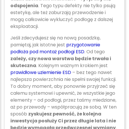
odspojenia
. Tego typu defekty nie tylko psują
estetykę, ale też zaburzają przewodzenie i
mogą całkowicie wykluczyć podłogę z dalszej
eksploatacji.
Jeśli zdecydujesz się na nową posadzkę,
pamiętaj, jak istotne jest
przygotowanie
podłoża pod montaż podłogi ESD
. Od tego
zależy, czy nowa warstwa będzie trwała i
skuteczna
. Kolejnym ważnym krokiem jest
prawidłowe uziemienie ESD
– bez tego nawet
najlepsza powierzchnia nie spełni swojej funkcji.
To dobry moment, aby ponownie przyjrzeć się
całemu systemowi i upewnić, że wszystkie jego
elementy – od podłogi, przez taśmy miedziane,
aż po przewody – współpracują ze sobą. W ten
sposób
zyskujesz pewność, że kolejna
inwestycja posłuży Ci przez długie lata i nie
będzie wymagała przedwczesnej wymiany
.