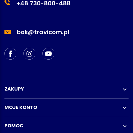
+48 730-800-488
bok@travicom.pl
ZAKUPY

MOJE KONTO

POMOC
